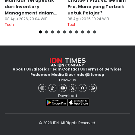
Manfaat Terapeutik
ChatGPT Plus vs. Gemini
T
dari Inventory
Pro, Mana yang Terbaik
N
Management dalam
untuk Pelajar?
T
Cozy Game
08 Agu 2026, 20:04 WIB
08 Agu 2026, 19:24 WIB
08
Tech
Tech
Te
About Us
Editorial Team
Contact Us
Terms of Services
Pedoman Media Siber
Index
Sitemap
Follow Us
Download
© 2026 IDN. All Rights Reserved.