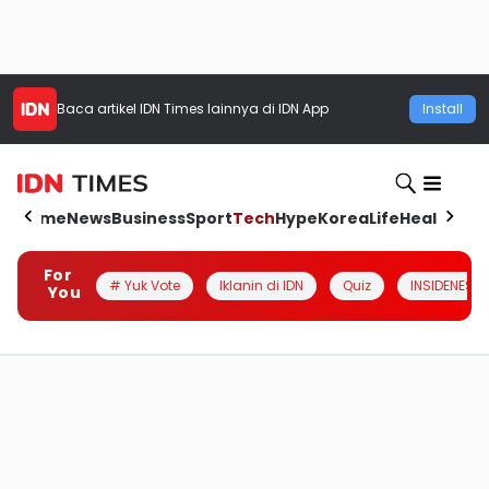
Baca artikel
IDN Times
lainnya di IDN App
Install
Home
News
Business
Sport
Tech
Hype
Korea
Life
Health
Aut
For
# Yuk Vote
Iklanin di IDN
Quiz
INSIDENESIA
You