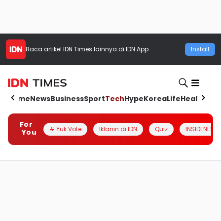
Baca artikel
IDN Times
lainnya di IDN App
Install
Home
News
Business
Sport
Tech
Hype
Korea
Life
Health
Aut
For
# Yuk Vote
Iklanin di IDN
Quiz
INSIDENESIA
You