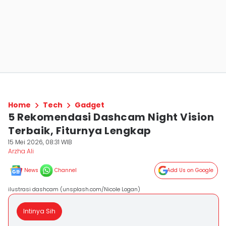
Home
Tech
Gadget
5 Rekomendasi Dashcam Night Vision
Terbaik, Fiturnya Lengkap
15 Mei 2026, 08:31 WIB
Arzha Ali
News
Channel
Add Us on Google
ilustrasi dashcam (unsplash.com/Nicole Logan)
Intinya Sih