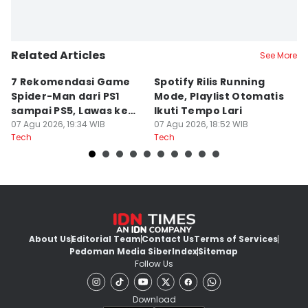
Related Articles
See More
7 Rekomendasi Game
Spotify Rilis Running
W
Spider-Man dari PS1
Mode, Playlist Otomatis
T
sampai PS5, Lawas ke
Ikuti Tempo Lari
C
Modern
07 Agu 2026, 19:34 WIB
07 Agu 2026, 18:52 WIB
07
Tech
Tech
Te
About Us
Editorial Team
Contact Us
Terms of Services
Pedoman Media Siber
Index
Sitemap
Follow Us
Download