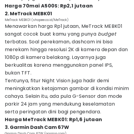
Harga 70mai A500S: Rp2,1 jutaan
2. MeTrack MEBK01
MeTrack MEBK01 (shopee.co.id/MeTrack)
Menawarkan harga Rp1 jutaan, MeTrack MEBK01
sangat cocok buat kamu yang punya
budget
terbatas. Soal perekaman, dashcam ini bisa
merekam hingga resolusi 2K di kamera depan dan
1080p di kamera belakang. Layarnya juga
berkualitas karena menggunakan panel IPS,
bukan TFT.
Tentunya, fitur Night Vision juga hadir demi
meningkatkan ketajaman gambar di kondisi minim
cahaya. Selain itu, ada pula G-Sensor dan mode
parkir 24 jam yang mendukung keselamatan
serta peringatan dini bagi pengendara.
Harga MeTrack MEBK01: Rp1,6 jutaan
3. Garmin Dash Cam 67W
Garmin Dash Cam 67W (garmin.com)