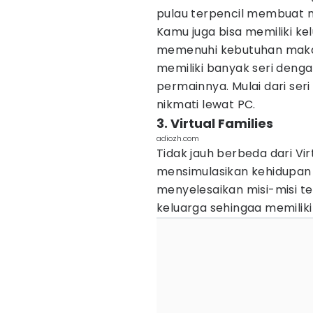
pulau terpencil membuat m
Kamu juga bisa memiliki k
memenuhi kebutuhan makanan
memiliki banyak seri deng
permainnya. Mulai dari se
nikmati lewat PC.
3. Virtual Families
adiozh.com
Tidak jauh berbeda dari Vir
mensimulasikan kehidupan 
menyelesaikan misi-misi t
keluarga sehingaa memiliki