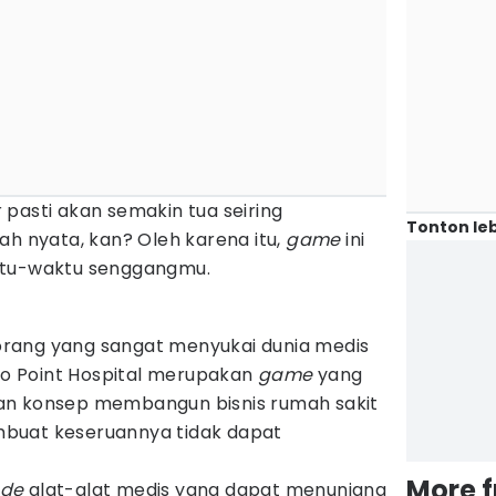
er pasti akan semakin tua seiring
Tonton leb
ah nyata, kan? Oleh karena itu,
game
ini
ktu-waktu senggangmu.
rang yang sangat menyukai dunia medis
Two Point Hospital merupakan
game
yang
an konsep membangun bisnis rumah sakit
buat keseruannya tidak dapat
More 
ade
alat-alat medis yang dapat menunjang