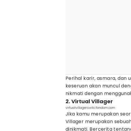
Perihal karir, asmara, dan
keseruan akan muncul deng
nikmati dengan menggunak
2. Virtual Villager
virtualvillagerswiki.fandom.com
Jika kamu merupakan seo
Villager merupakan sebua
dinikmati. Bercerita tenta