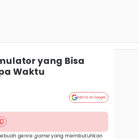
imulator yang Bisa
upa Waktu
Add Us on Google
sebuah genre
game
yang membutuhkan