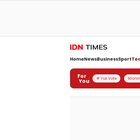
Home
News
Business
Sport
Te
For
# Yuk Vote
Iklanin
You