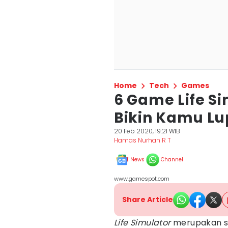
Home
Tech
Games
6 Game Life S
Bikin Kamu L
20 Feb 2020, 19:21 WIB
Hamas Nurhan R T
News
Channel
www.gamespot.com
Share Article
Life
Simulator
merupakan 