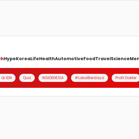
ch
Hype
Korea
Life
Health
Automotive
Food
Travel
Science
Me
 di IDN
Quiz
INSIDENESIA
#LokalBerdaya
Profil Dokter