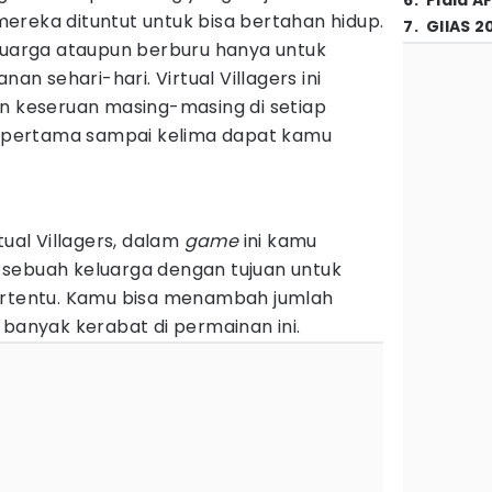
6
.
Piala A
ereka dituntut untuk bisa bertahan hidup.
7
.
GIIAS 2
eluarga ataupun berburu hanya untuk
 sehari-hari. Virtual Villagers ini
an keseruan masing-masing di setiap
ri pertama sampai kelima dapat kamu
tual Villagers, dalam
game
ini kamu
sebuah keluarga dengan tujuan untuk
ertentu. Kamu bisa menambah jumlah
 banyak kerabat di permainan ini.