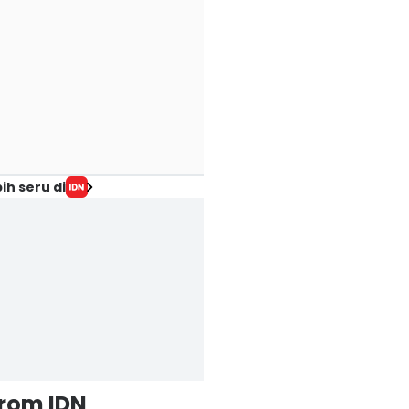
ih seru di
from IDN