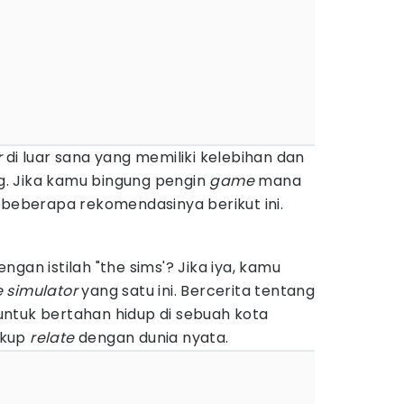
r
di luar sana yang memiliki kelebihan dan
. Jika kamu bingung pengin
game
mana
 beberapa rekomendasinya berikut ini.
gan istilah "the sims'? Jika iya, kamu
e simulator
yang satu ini. Bercerita tentang
ntuk bertahan hidup di sebuah kota
ukup
relate
dengan dunia nyata.