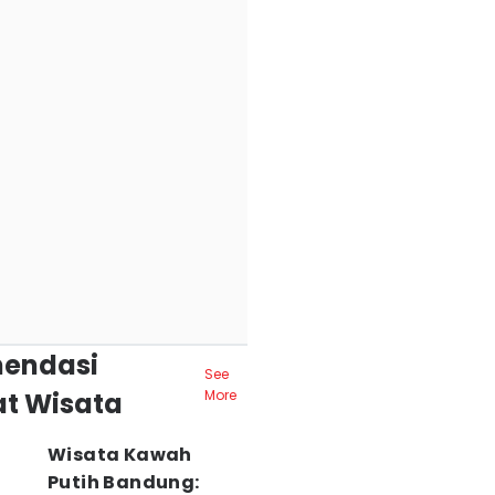
endasi
See
t Wisata
More
Wisata Kawah
Putih Bandung: