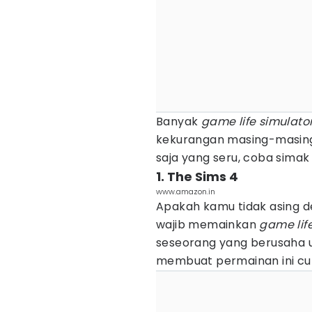
Banyak
game life simulato
kekurangan masing-masing
saja yang seru, coba simak
1. The Sims 4
www.amazon.in
Apakah kamu tidak asing den
wajib memainkan
game lif
seseorang yang berusaha u
membuat permainan ini c