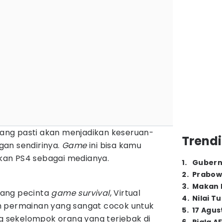
 uang pasti akan menjadikan keseruan-
Trendi
an sendirinya.
Game
ini bisa kamu
an PS4 sebagai medianya.
1
.
Gubern
2
.
Prabow
3
.
Makan B
rang pecinta
game survival
, Virtual
4
.
Nilai T
h permainan yang sangat cocok untuk
5
.
17 Agus
ng sekelompok orang yang terjebak di