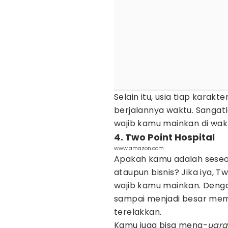
Selain itu, usia tiap karakt
berjalannya waktu. Sangatl
wajib kamu mainkan di wa
4. Two Point Hospital
www.amazon.com
Apakah kamu adalah seseo
ataupun bisnis? Jika iya, 
wajib kamu mainkan. Deng
sampai menjadi besar mem
terelakkan.
Kamu juga bisa meng-
ugr