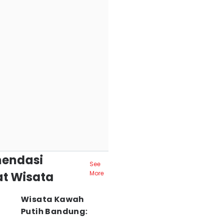
endasi
See
t Wisata
More
Wisata Kawah
Putih Bandung: