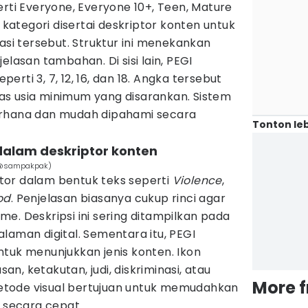
erti Everyone, Everyone 10+, Teen, Mature
p kategori disertai deskriptor konten untuk
asi tersebut. Struktur ini menekankan
elasan tambahan. Di sisi lain, PEGI
rti 3, 7, 12, 16, dan 18. Angka tersebut
s usia minimum yang disarankan. Sistem
erhana dan mudah dipahami secara
Tonton leb
dalam deskriptor konten
m/@sampakpak)
or dalam bentuk teks seperti
Violence
,
od
. Penjelasan biasanya cukup rinci agar
e. Deskripsi ini sering ditampilkan pada
laman digital. Sementara itu, PEGI
tuk menunjukkan jenis konten. Ikon
, ketakutan, judi, diskriminasi, atau
More 
tode visual bertujuan untuk memudahkan
secara cepat