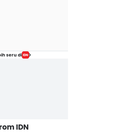
ih seru di
from IDN