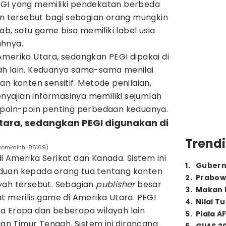
EGI yang memiliki pendekatan berbeda
an tersebut bagi sebagian orang mungkin
, satu game bisa memiliki label usia
ahnya.
merika Utara, sedangkan PEGI dipakai di
h lain. Keduanya sama-sama menilai
an konten sensitif. Metode penilaian,
enyajian informasinya memiliki sejumlah
 poin-poin penting perbedaan keduanya.
Utara, sedangkan PEGI digunakan di
Trendi
ay.comkalhh-86169)
 Amerika Serikat dan Kanada. Sistem ini
1
.
Gubern
duan kepada orang tua tentang konten
2
.
Prabow
yah tersebut. Sebagian
publisher
besar
3
.
Makan B
t merilis game di Amerika Utara. PEGI
4
.
Nilai T
a Eropa dan beberapa wilayah lain
5
.
Piala A
ian Timur Tengah. Sistem ini dirancang