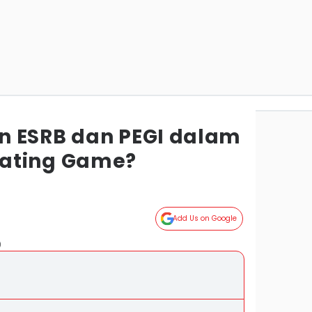
n ESRB dan PEGI dalam
ating Game?
Add Us on Google
)