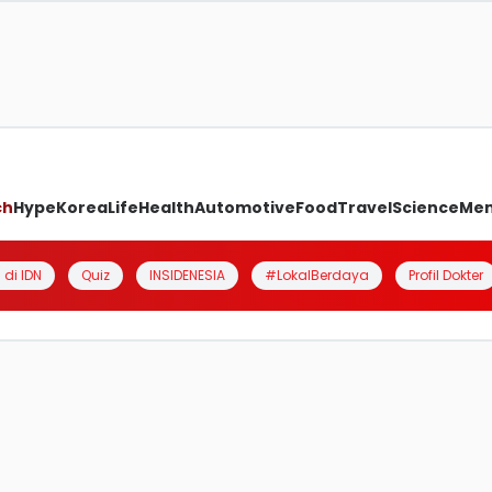
ch
Hype
Korea
Life
Health
Automotive
Food
Travel
Science
Me
 di IDN
Quiz
INSIDENESIA
#LokalBerdaya
Profil Dokter