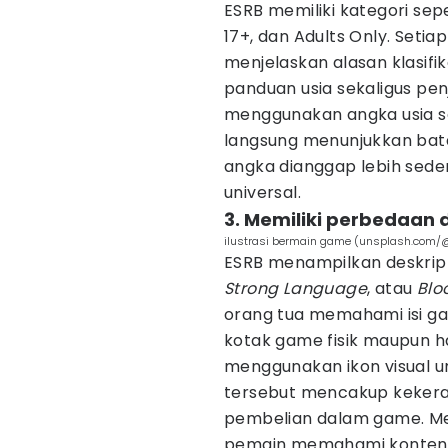
ESRB memiliki kategori sep
17+, dan Adults Only. Setia
menjelaskan alasan klasifik
panduan usia sekaligus penj
menggunakan angka usia sepe
langsung menunjukkan bata
angka dianggap lebih sed
universal.
3. Memiliki perbedaan 
ilustrasi bermain game (unsplash.co
ESRB menampilkan deskript
Strong
Language
, atau
Blo
orang tua memahami isi gam
kotak game fisik maupun ha
menggunakan ikon visual un
tersebut mencakup kekerasan
pembelian dalam game. Me
pemain memahami konten 