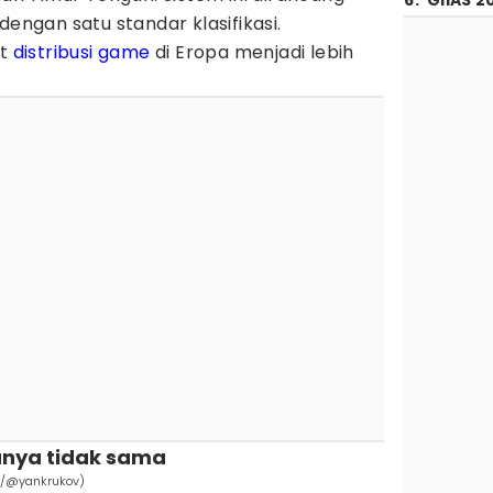
6
.
GIIAS 2
dengan satu standar klasifikasi.
at
distribusi game
di Eropa menjadi lebih
uanya tidak sama
om/@yankrukov)