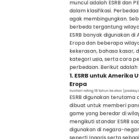
muncul adalah ESRB dan P
dalam klasifikasi. Perbeda
agak membingungkan. Sebab
berbeda tergantung wilay
ESRB banyak digunakan di A
Eropa dan beberapa wilaya
kekerasan, bahasa kasar, d
kategori usia, serta cara p
perbedaan. Berikut adalah
1. ESRB untuk Amerika 
Eropa
ilustrari rating 18 tahun ke atas (pixab
ESRB digunakan terutama di
dibuat untuk memberi pan
game yang beredar di wila
mengikuti standar ESRB saa
digunakan di negara-negar
seperti Inggris serta sebag