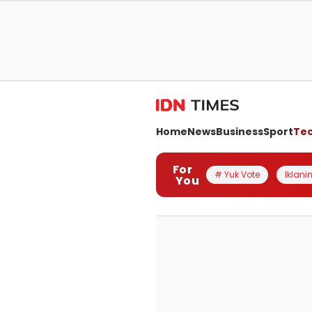
Home
News
Business
Sport
Te
For
# Yuk Vote
Iklanin
You