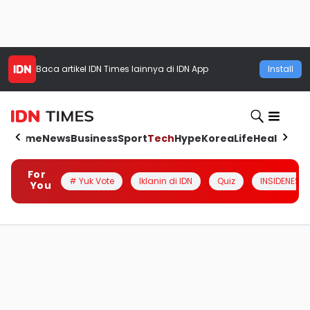
Baca artikel
IDN Times
lainnya di IDN App
Install
Home
News
Business
Sport
Tech
Hype
Korea
Life
Health
Aut
For
# Yuk Vote
Iklanin di IDN
Quiz
INSIDENESIA
You