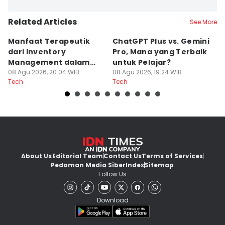
Related Articles
See More
Manfaat Terapeutik
ChatGPT Plus vs. Gemini
T
dari Inventory
Pro, Mana yang Terbaik
N
Management dalam
untuk Pelajar?
T
Cozy Game
08 Agu 2026, 20:04 WIB
08 Agu 2026, 19:24 WIB
08
Tech
Tech
Te
About Us
Editorial Team
Contact Us
Terms of Services
Pedoman Media Siber
Index
Sitemap
Follow Us
Download