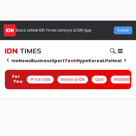
Baca artikel
IDN Times
lainnya di IDN App
Install
Home
News
Business
Sport
Tech
Hype
Korea
Life
Health
Aut
For
# Yuk Vote
Iklanin di IDN
Quiz
INSIDENESIA
You