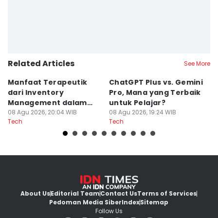
Related Articles
See More
Manfaat Terapeutik
ChatGPT Plus vs. Gemini
T
dari Inventory
Pro, Mana yang Terbaik
N
Management dalam
untuk Pelajar?
T
Cozy Game
08 Agu 2026, 20:04 WIB
08 Agu 2026, 19:24 WIB
08
Tech
Tech
Te
About Us
Editorial Team
Contact Us
Terms of Services
Pedoman Media Siber
Index
Sitemap
Follow Us