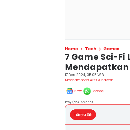
Home
Tech
Games
7 Game Sci-Fi 
Mendapatkan 
17 Des 2024, 05:05 WIB
Mochammad Arif Gunawan
News
Channel
Prey (dok. Arkane)
Intinya Sih