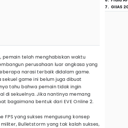
6
.
Piala A
7
.
GIIAS 2
r, pemain telah menghabiskan waktu
membangun perusahaan luar angkasa yang
beberapa narasi terbaik didalam game.
 sekuel game ini belum juga dibuat
ya tahu bahwa pemain tidak ingin
l di sekuelnya. Jika nantinya memang
hat bagaimana bentuk dari EVE Online 2.
me FPS yang sukses mengusung konsep
militer, Bulletstorm yang tak kalah sukses,