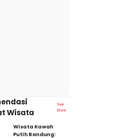
endasi
See
t Wisata
More
Wisata Kawah
Putih Bandung: