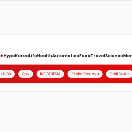
ch
Hype
Korea
Life
Health
Automotive
Food
Travel
Science
Me
 di IDN
Quiz
INSIDENESIA
#LokalBerdaya
Profil Dokter