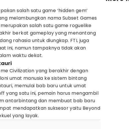
rupakan salah satu game ‘hidden gem’
 yang melambungkan nama Subset Games
i merupakan salah satu game roguelike
akhir berkat gameplay yang menantang
dang rahasia untuk diungkap. FTL juga
at ini, namun tampaknya tidak akan
alam waktu dekat.
tauri
ame Civilization yang berakhir dengan
loni umat manusia ke sistem bintang
tauri, memulai bab baru untuk umat
ff yang satu ini, pemain harus mengambil
im antarbintang dan membuat bab baru
empat mendapatkan suksesor yaitu Beyond
ekuel yang layak.