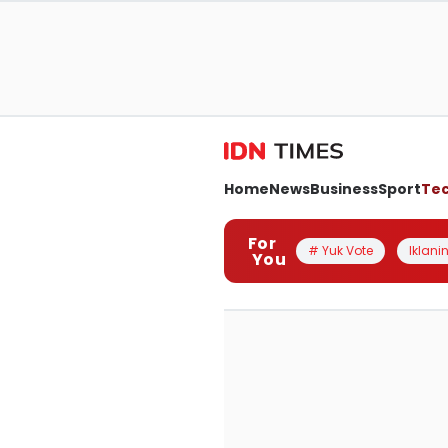
Home
News
Business
Sport
Te
For
# Yuk Vote
Iklanin
You