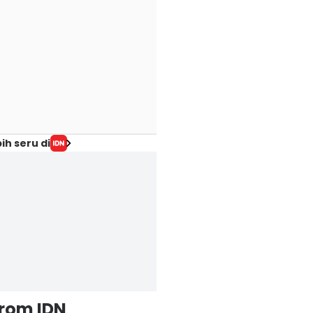
ih seru di
from IDN