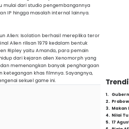
tu mulai dari studio pengembangannya
han IP hingga masalah internal lainnya.
 Alien: Isolation berhasil mereplika teror
ginal Alien rilisan 1979 kedalam bentuk
len Ripley yaitu Amanda, para pemain
hidup dari kejaran alien Xenomorph yang
ji dan memenangkan banyak penghargaan
 ketegangan khas filmnya. Sayangnya,
ngenai sekuel game ini.
Trendi
1
.
Gubern
2
.
Prabow
3
.
Makan B
4
.
Nilai T
5
.
17 Agus