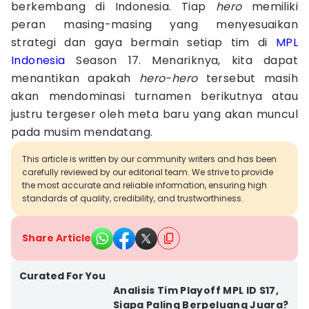
berkembang di Indonesia. Tiap
hero
memiliki
peran masing-masing yang menyesuaikan
strategi dan gaya bermain setiap tim di
MPL
Indonesia
Season 17. Menariknya, kita dapat
menantikan apakah
hero-hero
tersebut masih
akan mendominasi turnamen berikutnya atau
justru tergeser oleh meta baru yang akan muncul
pada musim mendatang.
This article is written by our community writers and has been
carefully reviewed by our editorial team. We strive to provide
the most accurate and reliable information, ensuring high
standards of quality, credibility, and trustworthiness.
Share Article
Curated For You
Analisis Tim Playoff MPL ID S17,
Siapa Paling Berpeluang Juara?