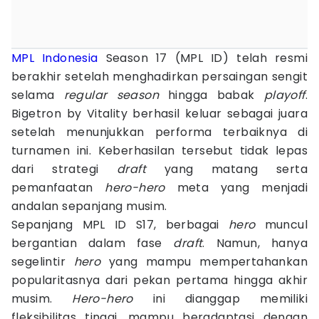
MPL Indonesia
Season 17 (MPL ID) telah resmi
berakhir setelah menghadirkan persaingan sengit
selama
regular season
hingga babak
playoff
.
Bigetron by Vitality berhasil keluar sebagai juara
setelah menunjukkan performa terbaiknya di
turnamen ini. Keberhasilan tersebut tidak lepas
dari strategi
draft
yang matang serta
pemanfaatan
hero-hero
meta yang menjadi
andalan sepanjang musim.
Sepanjang MPL ID S17, berbagai
hero
muncul
bergantian dalam fase
draft
. Namun, hanya
segelintir
hero
yang mampu mempertahankan
popularitasnya dari pekan pertama hingga akhir
musim.
Hero-hero
ini dianggap memiliki
fleksibilitas tinggi, mampu beradaptasi dengan