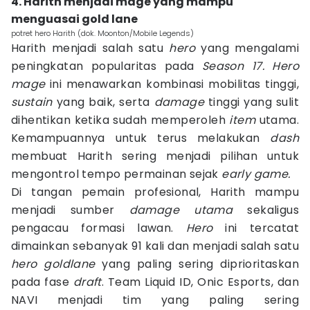
4. Harith menjadi mage yang mampu
menguasai gold lane
potret hero Harith (dok. Moonton/Mobile Legends)
Harith menjadi salah satu
hero
yang mengalami
peningkatan popularitas pada
Season 17. Hero
mage
ini menawarkan kombinasi mobilitas tinggi,
sustain
yang baik, serta
damage
tinggi yang sulit
dihentikan ketika sudah memperoleh
item
utama.
Kemampuannya untuk terus melakukan
dash
membuat Harith sering menjadi pilihan untuk
mengontrol tempo permainan sejak
early game.
Di tangan pemain profesional, Harith mampu
menjadi sumber
damage utama
sekaligus
pengacau formasi lawan.
Hero
ini tercatat
dimainkan sebanyak 91 kali dan menjadi salah satu
hero goldlane
yang paling sering diprioritaskan
pada fase
draft
. Team Liquid ID, Onic Esports, dan
NAVI menjadi tim yang paling sering