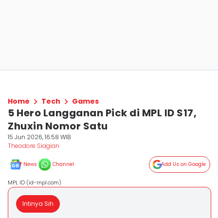
Home
Tech
Games
5 Hero Langganan Pick di MPL ID S17,
Zhuxin Nomor Satu
15 Jun 2026, 16:58 WIB
Theodore Siagian
News
Channel
Add Us on Google
MPL ID (id-mpl.com)
Intinya Sih