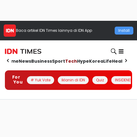
Baca artikel
IDN Times
lainnya di IDN App
Install
Home
News
Business
Sport
Tech
Hype
Korea
Life
Health
Aut
For
# Yuk Vote
Iklanin di IDN
Quiz
INSIDENESIA
You