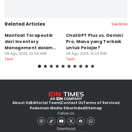
Related Articles
See More
Manfaat Terapeutik
ChatGPT Plus vs. Gemini
T
dari Inventory
Pro, Mana yang Terbaik
N
Management dalam
untuk Pelajar?
T
Cozy Game
08 Agu 2026, 20:04 WIB
08 Agu 2026, 19:24 WIB
08
Tech
Tech
Te
About Us
Editorial Team
Contact Us
Terms of Services
Pedoman Media Siber
Index
Sitemap
Follow Us
Download