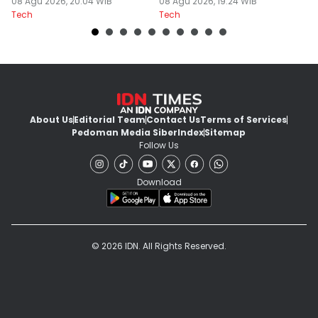
Cozy Game
08 Agu 2026, 20:04 WIB
08 Agu 2026, 19:24 WIB
08
Tech
Tech
Te
About Us
Editorial Team
Contact Us
Terms of Services
Pedoman Media Siber
Index
Sitemap
Follow Us
Download
© 2026 IDN. All Rights Reserved.