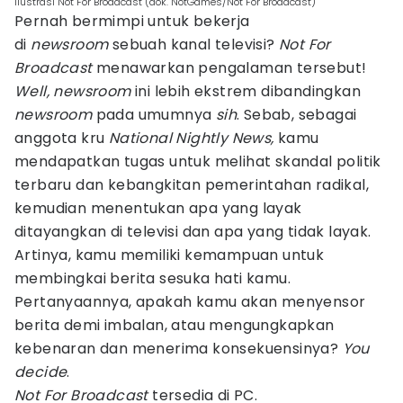
ilustrasi Not For Broadcast (dok. NotGames/Not For Broadcast)
Pernah bermimpi untuk bekerja
di
newsroom
sebuah kanal televisi?
Not For
Broadcast
menawarkan pengalaman tersebut!
Well, newsroom
ini lebih ekstrem dibandingkan
newsroom
pada umumnya
sih
. Sebab, sebagai
anggota kru
National Nightly News,
kamu
mendapatkan tugas untuk melihat skandal politik
terbaru dan kebangkitan pemerintahan radikal,
kemudian menentukan apa yang layak
ditayangkan di televisi dan apa yang tidak layak.
Artinya, kamu memiliki kemampuan untuk
membingkai berita sesuka hati kamu.
Pertanyaannya, apakah kamu akan menyensor
berita demi imbalan, atau mengungkapkan
kebenaran dan menerima konsekuensinya?
You
decide
.
Not For Broadcast
tersedia di PC.