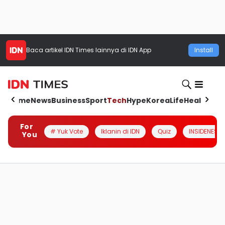
Baca artikel
IDN Times
lainnya di IDN App
Install
Home
News
Business
Sport
Tech
Hype
Korea
Life
Health
Aut
For
# Yuk Vote
Iklanin di IDN
Quiz
INSIDENESIA
You