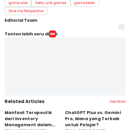
game unik
fakta unik games
game keren
Give me Perspective
Editorial Team
Editor
Tonton lebih seru di
Bayu D. Wicaksono
Editor
Mikhaangelo Fabialdi Nurhapy
Related Articles
See More
Manfaat Terapeutik
ChatGPT Plus vs. Gemini
T
dari Inventory
Pro, Mana yang Terbaik
N
Management dalam
untuk Pelajar?
T