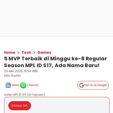
Home
Tech
Games
5 MVP Terbaik di Minggu ke-8 Regular
Season MPL ID S17, Ada Nama Baru!
20 Mei 2026, 15:54 WIB
Mito Rudito
News
Channel
Add Us on Google
roster MPL ID S17 (id-mpl.com)
Intinya Sih