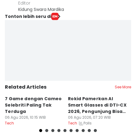
Editor
Kidung Swara Mardika
Tonton lebih seru di
Related Articles
See More
7 Game dengan Cameo
Rokid Pamerkan AI
7
Selebriti Paling Tak
Smart Glasses di DTI-CX
S
Terduga
2026, Pengunjung Bisa
F
06 Agu 2026, 10:15 WIB
Coba
06 Agu 2026, 07:20 WIB
06
Polls
Tech
Tech
Te