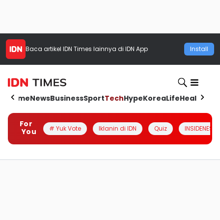
Baca artikel
IDN Times
lainnya di IDN App
Install
Home
News
Business
Sport
Tech
Hype
Korea
Life
Health
Aut
For
# Yuk Vote
Iklanin di IDN
Quiz
INSIDENESIA
You