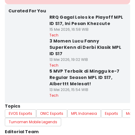
Curated For You
RRQ Gagal Lolos ke Playoff MPL
ID S17, Ini Pesan Khezcute
15 Mei 2026, 16:58 WIB
Tech
3 Momen Lucu Fanny
SuperKenn di Derbi Klasik MPL
ID S17
13 Mei 2026, 19:02 WIB
Tech
5 MVP Terbaik di Minggu ke-7
Regular Season MPL ID S17,
Alberttt Melesat!
13 Mei 2026, 15:54 WIB
Tech
Topics
EVOS Esports
ONIC Esports
MPL Indonesia
Esports
Mobi
Turnamen Mobile Legends
Editorial Team