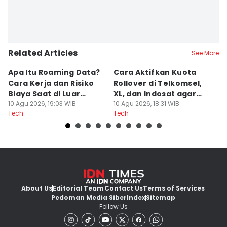
Related Articles
See More
Apa Itu Roaming Data?
Cara Aktifkan Kuota
C
Cara Kerja dan Risiko
Rollover di Telkomsel,
G
Biaya Saat di Luar
XL, dan Indosat agar
T
Negeri
10 Agu 2026, 19:03 WIB
Tidak Hangus
10 Agu 2026, 18:31 WIB
10
Tech
Tech
Te
About Us
Editorial Team
Contact Us
Terms of Services
Pedoman Media Siber
Index
Sitemap
Follow Us