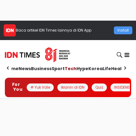
Baca artikel
IDN Times
lainnya di IDN App
Install
Home
News
Business
Sport
Tech
Hype
Korea
Life
Health
Aut
For
# Yuk Vote
Iklanin di IDN
Quiz
INSIDENESIA
You