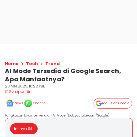
Home
Tech
Trend
AI Mode Tersedia di Google Search,
Apa Manfaatnya?
28 Mei 2025, 16:22 WIB
Iif Syaepuddin
News
Channel
Add Us on Google
Tangkapan layar perkenalan AI Mode (Dok.youtube.com/Google)
Intinya Sih