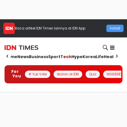
Baca artikel
IDN Times
lainnya di IDN App
Install
Home
News
Business
Sport
Tech
Hype
Korea
Life
Health
Aut
For
# Yuk Vote
Iklanin di IDN
Quiz
INSIDENESIA
You