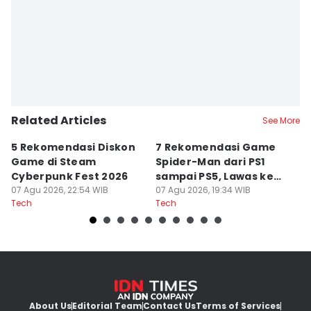
Mochammad Arif Gunawan
Related Articles
See More
5 Rekomendasi Diskon
7 Rekomendasi Game
Sp
Game di Steam
Spider-Man dari PS1
M
Cyberpunk Fest 2026
sampai PS5, Lawas ke
I
07 Agu 2026, 22:54 WIB
Modern
07 Agu 2026, 19:34 WIB
07
Tech
Tech
Te
About Us
Editorial Team
Contact Us
Terms of Services