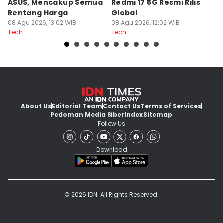
ASUS, Mencakup Semua
Redmi 17 5G Resmi Rilis
T
Rentang Harga
Global
G
08 Agu 2026, 13:02 WIB
08 Agu 2026, 12:02 WIB
08
Tech
Tech
Te
About Us
Editorial Team
Contact Us
Terms of Services
Pedoman Media Siber
Index
Sitemap
Follow Us
Download
© 2026 IDN. All Rights Reserved.