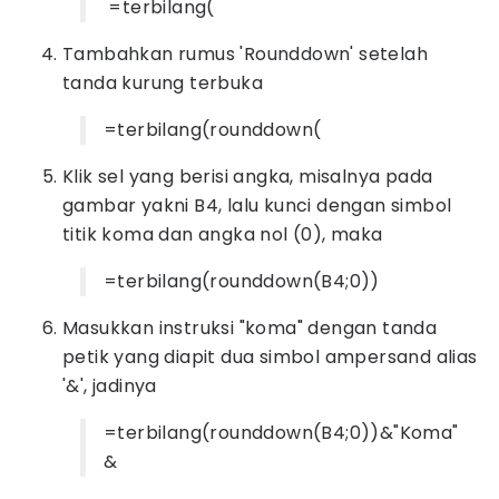
=terbilang(
Tambahkan rumus 'Rounddown' setelah
tanda kurung terbuka
=terbilang(rounddown(
Klik sel yang berisi angka, misalnya pada
gambar yakni B4, lalu kunci dengan simbol
titik koma dan angka nol (0), maka
=terbilang(rounddown(B4;0))
Masukkan instruksi "koma" dengan tanda
petik yang diapit dua simbol ampersand alias
'&', jadinya
=terbilang(rounddown(B4;0))&"Koma"
&