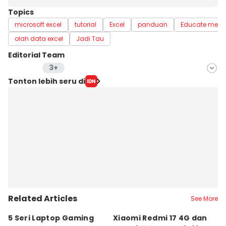
Topics
microsoft excel
tutorial
Excel
panduan
Educate me
olah data excel
Jadi Tau
Editorial Team
3+
Editor
Tonton lebih seru di
Lea Lyliana
Editor
Laili Zain Damaika
Editor
Erick Akbar
Editor
Bayu Aditya Suryanto
Related Articles
See More
5 Seri Laptop Gaming
Xiaomi Redmi 17 4G dan
vi