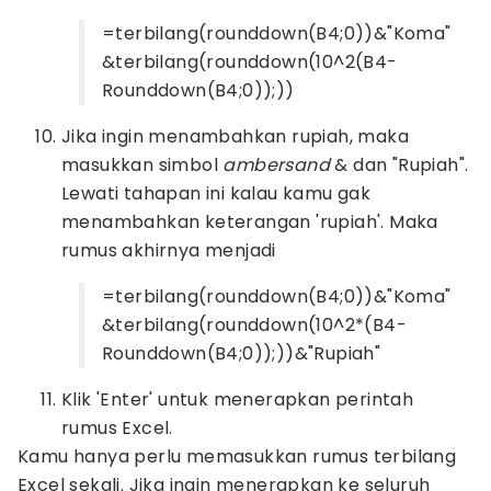
=terbilang(rounddown(B4;0))&"Koma"
&terbilang(rounddown(10^2(B4-
Rounddown(B4;0));))
Jika ingin menambahkan rupiah, maka
masukkan simbol
ambersand
& dan "Rupiah".
Lewati tahapan ini kalau kamu gak
menambahkan keterangan 'rupiah'. Maka
rumus akhirnya menjadi
=terbilang(rounddown(B4;0))&"Koma"
&terbilang(rounddown(10^2*(B4-
Rounddown(B4;0));))&"Rupiah"
Klik 'Enter' untuk menerapkan perintah
rumus Excel.
Kamu hanya perlu memasukkan rumus terbilang
Excel sekali. Jika ingin menerapkan ke seluruh