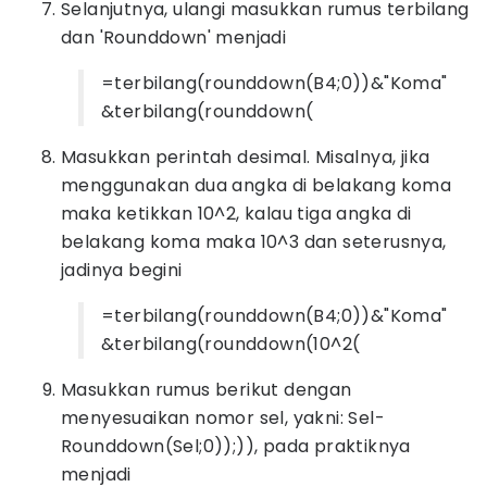
Selanjutnya, ulangi masukkan rumus terbilang
dan 'Rounddown' menjadi
=terbilang(rounddown(B4;0))&"Koma"
&terbilang(rounddown(
Masukkan perintah desimal. Misalnya, jika
menggunakan dua angka di belakang koma
maka ketikkan 10^2, kalau tiga angka di
belakang koma maka 10^3 dan seterusnya,
jadinya begini
=terbilang(rounddown(B4;0))&"Koma"
&terbilang(rounddown(10^2(
Masukkan rumus berikut dengan
menyesuaikan nomor sel, yakni: Sel-
Rounddown(Sel;0));)), pada praktiknya
menjadi