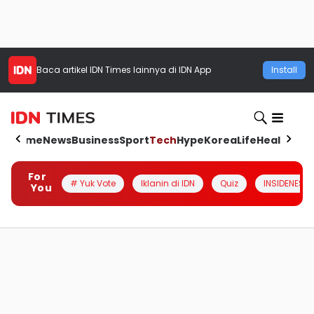
Baca artikel
IDN Times
lainnya di IDN App
Install
Home
News
Business
Sport
Tech
Hype
Korea
Life
Health
Aut
For
# Yuk Vote
Iklanin di IDN
Quiz
INSIDENESIA
You