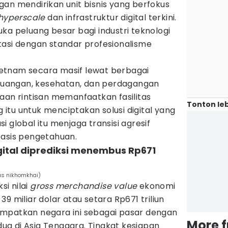
an mendirikan unit bisnis yang berfokus
hyperscale
dan infrastruktur digital terkini.
ka peluang besar bagi industri teknologi
tasi dengan standar profesionalisme
etnam secara masif lewat berbagai
 keuangan, kesehatan, dan perdagangan
aan rintisan memanfaatkan fasilitas
Tonton leb
ng itu untuk menciptakan solusi digital yang
asi global itu menjaga transisi agresif
basis pengetahuan.
gital diprediksi menembus Rp671
as nikhomkhai)
i nilai
gross merchandise value
ekonomi
9 miliar dolar atau setara Rp671 triliun
mpatkan negara ini sebagai pasar dengan
More 
a di Asia Tenggara. Tingkat kesiapan