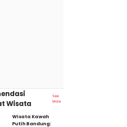
endasi
See
t Wisata
More
Wisata Kawah
Putih Bandung: