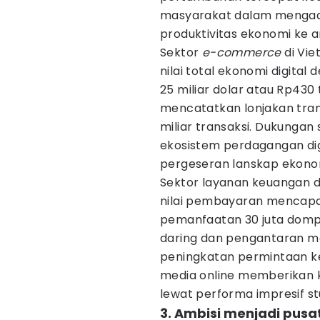
masyarakat dalam mengado
produktivitas ekonomi ke ar
Sektor
e-commerce
di Vi
nilai total ekonomi digita
25 miliar dolar atau Rp430
mencatatkan lonjakan tran
miliar transaksi. Dukungan 
ekosistem perdagangan digi
pergeseran lanskap ekonom
Sektor layanan keuangan d
nilai pembayaran mencapai 1
pemanfaatan 30 juta dompet
daring dan pengantaran m
peningkatan permintaan ke
media online memberikan kon
lewat performa impresif stu
3. Ambisi menjadi pusa