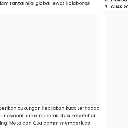
6
.
Piala A
lam rantai nilai global lewat kolaborasi
7
.
GIIAS 2
rikan dukungan kebijakan kuat terhadap
 nasional untuk memfasilitasi kebutuhan
sing. Meta dan Qualcomm memperluas