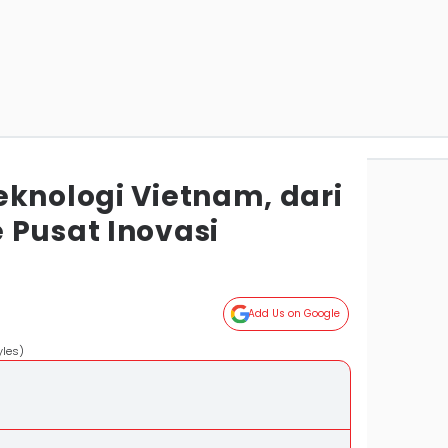
eknologi Vietnam, dari
 Pusat Inovasi
Add Us on Google
yles)