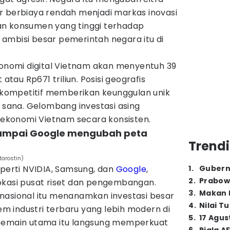
r berbiaya rendah menjadi markas inovasi
an konsumen yang tinggi terhadap
ambisi besar pemerintah negara itu di
konomi digital Vietnam akan menyentuh 39
 atau Rp671 triliun. Posisi geografis
l kompetitif memberikan keunggulan unik
i sana. Gelombang investasi asing
konomi Vietnam secara konsisten.
sampai Google mengubah peta
Trendi
tarostin)
eperti NVIDIA, Samsung, dan
Google
,
1
.
Gubern
2
.
Prabow
okasi pusat riset dan pengembangan.
3
.
Makan B
nasional itu menanamkan investasi besar
4
.
Nilai T
 industri terbaru yang lebih modern di
5
.
17 Agus
 pemain utama itu langsung memperkuat