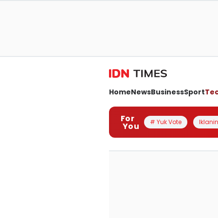
Home
News
Business
Sport
Te
For
# Yuk Vote
Iklanin
You