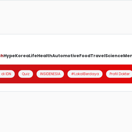
ch
Hype
Korea
Life
Health
Automotive
Food
Travel
Science
Me
 di IDN
Quiz
INSIDENESIA
#LokalBerdaya
Profil Dokter