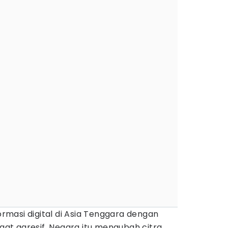
masi digital di Asia Tenggara dengan
t agresif. Negara itu mengubah citra