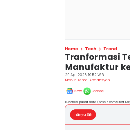
Home
Tech
Trend
Tranformasi T
Manufaktur ke
29 Apr 2026, 19:52 WIB
Marvin Kemal Armansyah
News
Channel
ilustrasi pusat data (pexels.com/Brett Sa
Intinya Sih