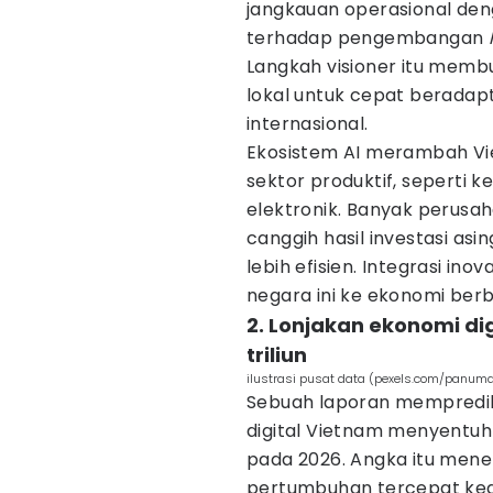
jangkauan operasional deng
terhadap pengembangan
Langkah visioner itu membu
lokal untuk cepat beradap
internasional.
Ekosistem AI merambah Vi
sektor produktif, seperti
elektronik. Banyak perusah
canggih hasil investasi asi
lebih efisien. Integrasi inov
negara ini ke ekonomi ber
2. Lonjakan ekonomi di
triliun
ilustrasi pusat data (pexels.com/panum
Sebuah laporan memprediks
digital Vietnam menyentuh 3
pada 2026. Angka itu mene
pertumbuhan tercepat kedu