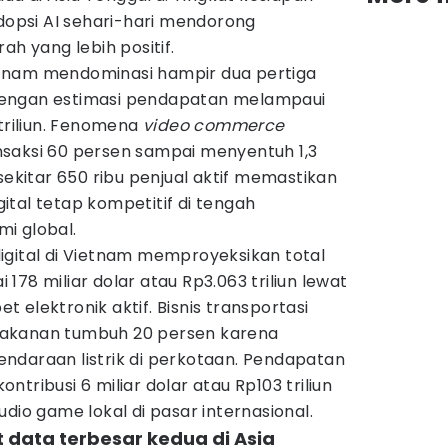
psi AI sehari-hari mendorong
ah yang lebih positif.
etnam mendominasi hampir dua pertiga
l dengan estimasi pendapatan melampaui
 triliun. Fenomena
video commerce
saksi 60 persen sampai menyentuh 1,3
sekitar 650 ribu penjual aktif memastikan
tal tetap kompetitif di tengah
i global.
igital di Vietnam memproyeksikan total
78 miliar dolar atau Rp3.063 triliun lewat
 elektronik aktif. Bisnis transportasi
akanan tumbuh 20 persen karena
ndaraan listrik di perkotaan. Pendapatan
tribusi 6 miliar dolar atau Rp103 triliun
dio game lokal di pasar internasional.
t data terbesar kedua di Asia