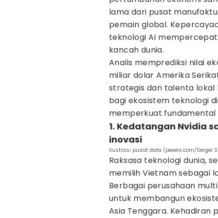
lama dari pusat manufaktu
pemain global. Kepercaya
teknologi AI mempercepat 
kancah dunia.
Analis memprediksi nilai e
miliar dolar Amerika Serikat
strategis dan talenta loka
bagi ekosistem teknologi d
memperkuat fundamental e
1. Kedatangan Nvidia 
inovasi
ilustrasi pusat data (pexels.com/Sergei S
Raksasa teknologi dunia, s
memilih Vietnam sebagai l
Berbagai perusahaan multi
untuk membangun ekosistem
Asia Tenggara. Kehadiran