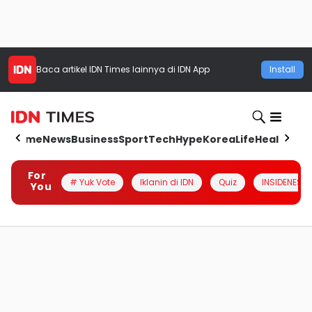
Baca artikel
IDN Times
lainnya di IDN App
Install
Home
News
Business
Sport
Tech
Hype
Korea
Life
Health
Aut
For
# Yuk Vote
Iklanin di IDN
Quiz
INSIDENESIA
You