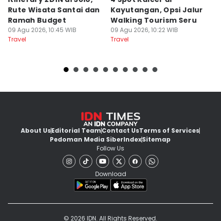
Rute Wisata Santai dan
Kayutangan, Opsi Jalur
M
Ramah Budget
Walking Tourism Seru
C
09 Agu 2026, 10:45 WIB
09 Agu 2026, 10:22 WIB
09
Travel
Travel
Tr
About Us
Editorial Team
Contact Us
Terms of Services
Pedoman Media Siber
Index
Sitemap
Follow Us
Download
© 2026 IDN. All Rights Reserved.