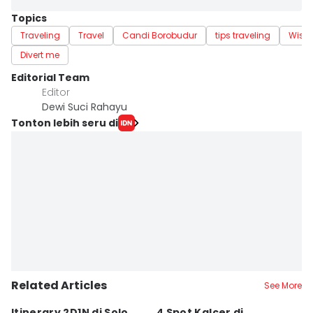
Topics
Traveling
Travel
Candi Borobudur
tips traveling
Wisa
Divert me
Editorial Team
Editor
Dewi Suci Rahayu
Tonton lebih seru di
Related Articles
See More
Itinerary 2D1N di Solo,
4 Spot Kalcer di
K