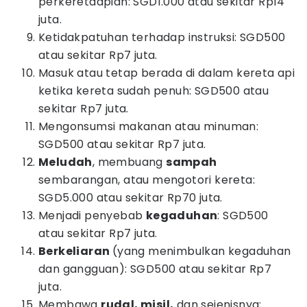
perkeretaapian: SGD1.000 atau sekitar Rp14
juta.
Ketidakpatuhan terhadap instruksi: SGD500
atau sekitar Rp7 juta.
Masuk atau tetap berada di dalam kereta api
ketika kereta sudah penuh: SGD500 atau
sekitar Rp7 juta.
Mengonsumsi makanan atau minuman:
SGD500 atau sekitar Rp7 juta.
Meludah
, membuang
sampah
sembarangan, atau mengotori kereta:
SGD5.000 atau sekitar Rp70 juta.
Menjadi penyebab
kegaduhan
: SGD500
atau sekitar Rp7 juta.
Berkeliaran
(yang menimbulkan kegaduhan
dan gangguan): SGD500 atau sekitar Rp7
juta.
Membawa
rudal, misil,
dan sejenisnya: