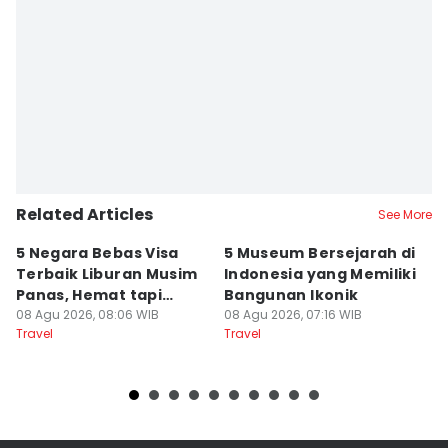
Related Articles
See More
5 Negara Bebas Visa
5 Museum Bersejarah di
5
Terbaik Liburan Musim
Indonesia yang Memiliki
d
Panas, Hemat tapi
Bangunan Ikonik
y
Mewah!
08 Agu 2026, 08:06 WIB
08 Agu 2026, 07:16 WIB
07
Travel
Travel
Tr