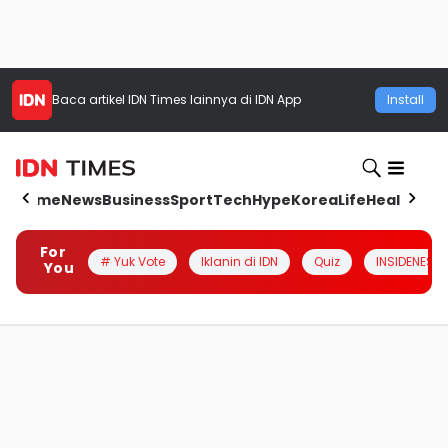
Baca artikel
IDN Times
lainnya di IDN App
Install
Home
News
Business
Sport
Tech
Hype
Korea
Life
Health
Aut
For
# Yuk Vote
Iklanin di IDN
Quiz
INSIDENESIA
You