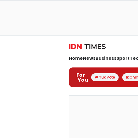
Home
News
Business
Sport
Te
For
# Yuk Vote
Iklanin
You