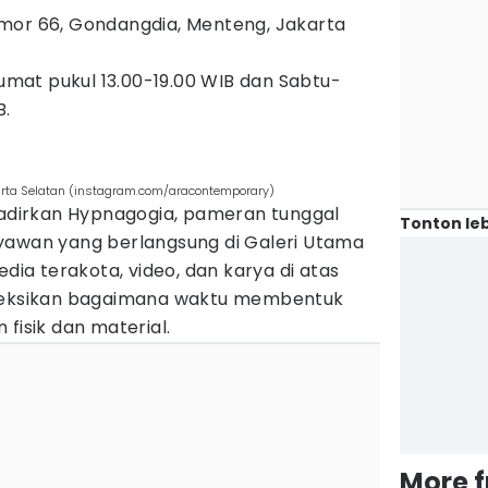
mor 66, Gondangdia, Menteng, Jakarta
mat pukul 13.00-19.00 WIB dan Sabtu-
B.
arta Selatan (instagram.com/aracontemporary)
dirkan Hypnagogia, pameran tunggal
Tonton leb
yawan yang berlangsung di Galeri Utama
edia terakota, video, dan karya di atas
fleksikan bagaimana waktu membentuk
fisik dan material.
More 