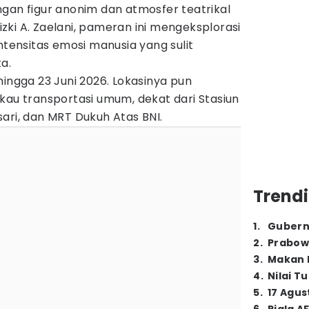
gan figur anonim dan atmosfer teatrikal
Rizki A. Zaelani, pameran ini mengeksplorasi
ntensitas emosi manusia yang sulit
a.
hingga 23 Juni 2026. Lokasinya pun
kau transportasi umum, dekat dari Stasiun
ari, dan MRT Dukuh Atas BNI.
Trendi
1
.
Gubern
2
.
Prabow
3
.
Makan B
4
.
Nilai T
5
.
17 Agus