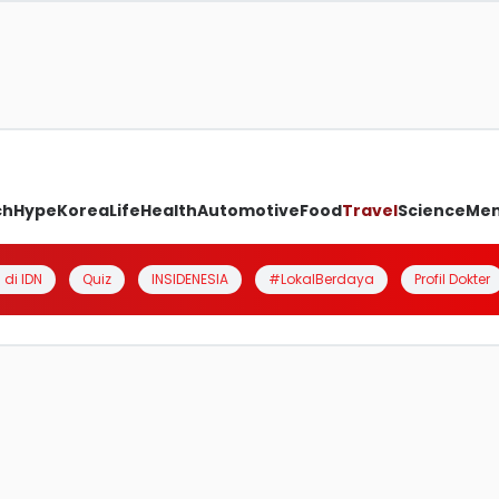
ch
Hype
Korea
Life
Health
Automotive
Food
Travel
Science
Me
 di IDN
Quiz
INSIDENESIA
#LokalBerdaya
Profil Dokter