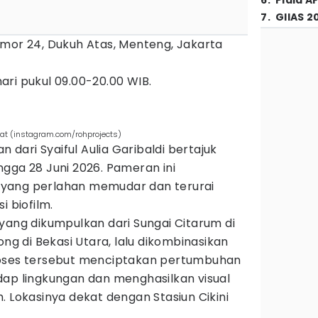
6
.
Piala A
7
.
GIIAS 2
mor 24, Dukuh Atas, Menteng, Jakarta
ari pukul 09.00-20.00 WIB.
sat (instagram.com/rohprojects)
ari Syaiful Aulia Garibaldi bertajuk
gga 28 Juni 2026. Pameran ini
yang perlahan memudar dan terurai
i biofilm.
yang dikumpulkan dari Sungai Citarum di
 di Bekasi Utara, lalu dikombinasikan
roses tersebut menciptakan pertumbuhan
dap lingkungan dan menghasilkan visual
. Lokasinya dekat dengan Stasiun Cikini