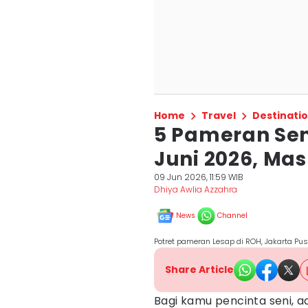
Home
Travel
Destinati
5 Pameran Sen
Juni 2026, Ma
09 Jun 2026, 11:59 WIB
Dhiya Awlia Azzahra
News
Channel
Potret pameran Lesap di ROH, Jakarta Pu
Share Article
Bagi kamu pencinta seni, 