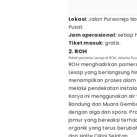
Lokasi:
Jalan Purworejo No
Pusat.
Jam operasional:
setiap h
Tiket masuk:
gratis.
2. ROH
Potret pameran Lesap di ROH, Jakarta Pu
ROH menghadirkan pameran d
Lesap yang berlangsung hin
menampilkan proses alam 
melalui pendekatan instalas
Karya ini menggunakan air 
Bandung dan Muara Gembong
dengan alga dan spora. P
jamur yang bereaksi terha
organik yang terus berubah
dan Halte Cikini Selatan.