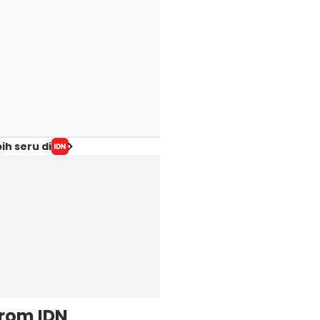
ih seru di
from IDN