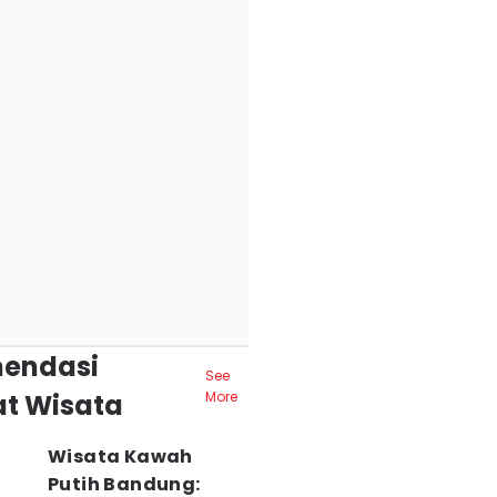
endasi
See
t Wisata
More
Wisata Kawah
Putih Bandung: