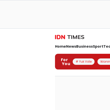
Home
News
Business
Sport
Te
For
# Yuk Vote
Iklanin
You