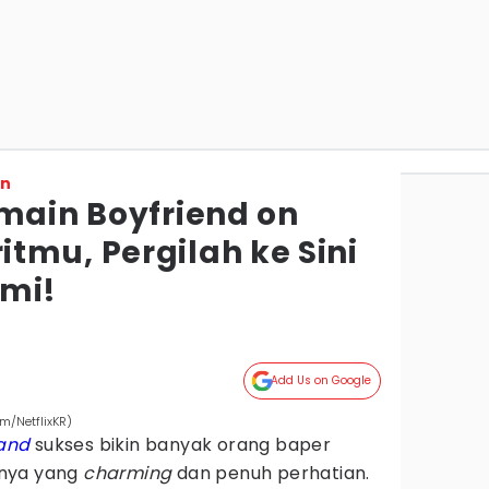
on
emain Boyfriend on
tmu, Pergilah ke Sini
emi!
Add Us on Google
m/NetflixKR)
and
sukses bikin banyak orang baper
rnya yang
charming
dan penuh perhatian.