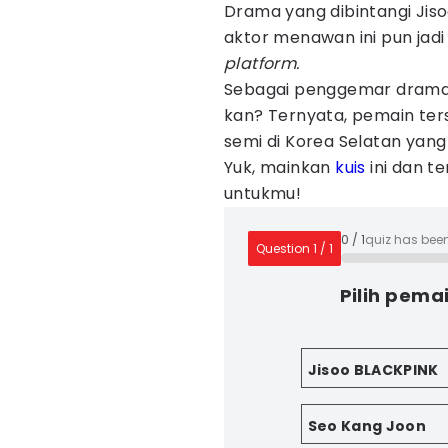
Drama yang dibintangi Jis
aktor menawan ini pun jad
platform.
Sebagai penggemar drama i
kan? Ternyata, pemain ters
semi di Korea Selatan yang
Yuk, mainkan
kuis
ini dan t
untukmu!
0
/
1
quiz has bee
Question
1
/
1
Pilih pema
Jisoo BLACKPINK
Seo Kang Joon