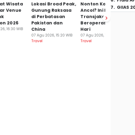
6
.
Piala A
at Wisata
Lokasi Broad Peak,
Nonton Konser di
5
7
.
GIIAS 2
tar Venue
Gunung Raksasa
Ancol? Ini Rute
B
nk
di Perbatasan
Transjakarta yang
E
on 2026
Pakistan dan
Beroperasi Dini
W
26, 16:30 WIB
China
Hari
P
07 Agu 2026, 15:20 WIB
07 Agu 2026, 14:30 WIB
07
Travel
Travel
Tr