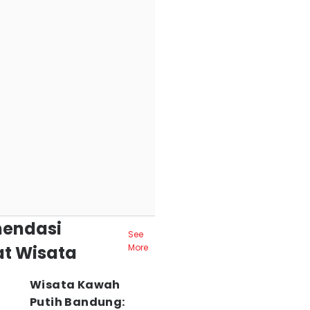
endasi
See
t Wisata
More
Wisata Kawah
Putih Bandung: