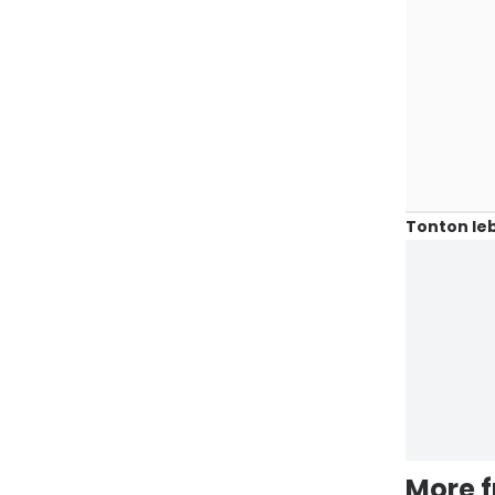
Tonton leb
More 