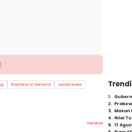
Trendi
ng
Boyfriend on Demand
wisata korea
1
.
Gubern
2
.
Prabow
3
.
Makan B
4
.
Nilai T
See More
5
.
17 Agus