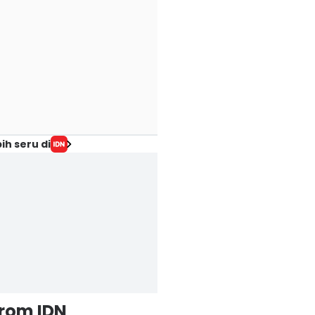
ih seru di
from IDN