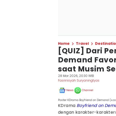
Home
Travel
Destinati
[QUIZ] Dari P
Demand Favori
saat Musim S
28 Mar 2026, 20:30 WIB
Fasrinisyah Suryaningtyas
News
Channel
Poster KDrama Boyfriend on Demand (x.co
KDrama
Boyfriend on Dem
dengan karakter-karakte