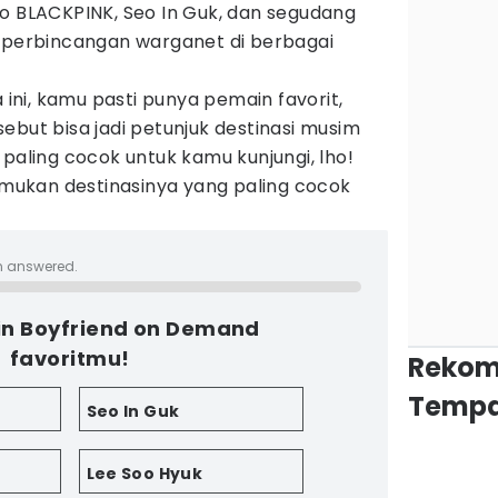
oo BLACKPINK, Seo In Guk, dan segudang
i perbincangan warganet di berbagai
ni, kamu pasti punya pemain favorit,
ebut bisa jadi petunjuk destinasi musim
 paling cocok untuk kamu kunjungi, lho!
emukan destinasinya yang paling cocok
n answered.
in Boyfriend on Demand
favoritmu!
Rekom
Tempa
Seo In Guk
Lee Soo Hyuk