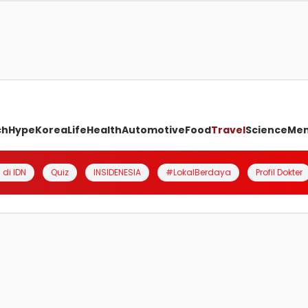
ch
Hype
Korea
Life
Health
Automotive
Food
Travel
Science
Me
 di IDN
Quiz
INSIDENESIA
#LokalBerdaya
Profil Dokter