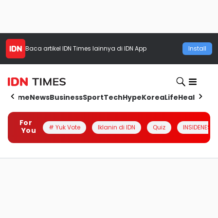
Baca artikel
IDN Times
lainnya di IDN App
Install
Home
News
Business
Sport
Tech
Hype
Korea
Life
Health
Aut
For
# Yuk Vote
Iklanin di IDN
Quiz
INSIDENESIA
You