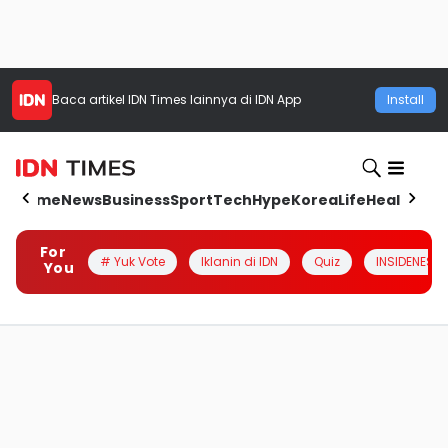
Baca artikel
IDN Times
lainnya di IDN App
Install
Home
News
Business
Sport
Tech
Hype
Korea
Life
Health
Aut
For
# Yuk Vote
Iklanin di IDN
Quiz
INSIDENESIA
You