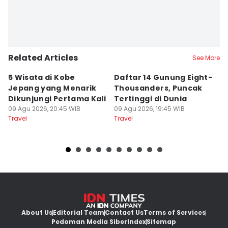
Related Articles
See More
5 Wisata di Kobe
Daftar 14 Gunung Eight-
6
Jepang yang Menarik
Thousanders, Puncak
L
Dikunjungi Pertama Kali
Tertinggi di Dunia
I
09 Agu 2026, 20:45 WIB
09 Agu 2026, 19:45 WIB
09
Travel
Travel
Tr
About Us
Editorial Team
Contact Us
Terms of Services
Pedoman Media Siber
Index
Sitemap