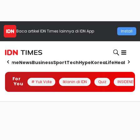
Baca artikel
IDN Times
lainnya di IDN App
Install
Home
News
Business
Sport
Tech
Hype
Korea
Life
Health
Aut
For
# Yuk Vote
Iklanin di IDN
Quiz
INSIDENESIA
You