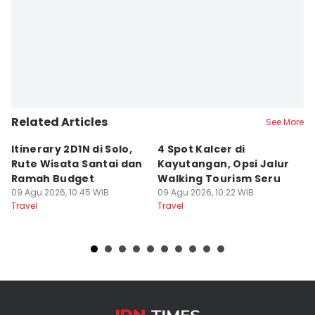
Related Articles
See More
Itinerary 2D1N di Solo,
4 Spot Kalcer di
K
Rute Wisata Santai dan
Kayutangan, Opsi Jalur
M
Ramah Budget
Walking Tourism Seru
C
09 Agu 2026, 10:45 WIB
09 Agu 2026, 10:22 WIB
09
Travel
Travel
Tr