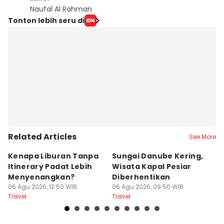
Naufal Al Rahman
Tonton lebih seru di
Related Articles
See More
Kenapa Liburan Tanpa
Sungai Danube Kering,
D
Itinerary Padat Lebih
Wisata Kapal Pesiar
B
Menyenangkan?
Diberhentikan
J
06 Agu 2026, 12:50 WIB
06 Agu 2026, 09:50 WIB
06
Travel
Travel
Tr