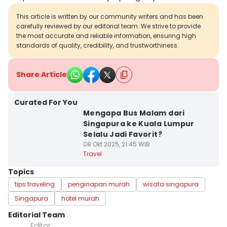
This article is written by our community writers and has been
carefully reviewed by our editorial team. We strive to provide
the most accurate and reliable information, ensuring high
standards of quality, credibility, and trustworthiness.
Share Article
Curated For You
Mengapa Bus Malam dari
Singapura ke Kuala Lumpur
Selalu Jadi Favorit?
08 Okt 2025, 21:45 WIB
Travel
Topics
tips traveling
penginapan murah
wisata singapura
Singapura
hotel murah
Editorial Team
Editor