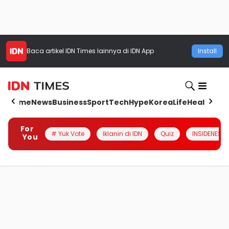
Baca artikel
IDN Times
lainnya di IDN App
Install
Home
News
Business
Sport
Tech
Hype
Korea
Life
Health
Aut
For
# Yuk Vote
Iklanin di IDN
Quiz
INSIDENESIA
You