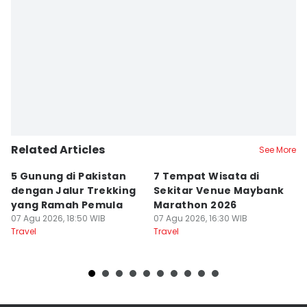
Related Articles
See More
5 Gunung di Pakistan
7 Tempat Wisata di
L
dengan Jalur Trekking
Sekitar Venue Maybank
G
yang Ramah Pemula
Marathon 2026
P
07 Agu 2026, 18:50 WIB
07 Agu 2026, 16:30 WIB
d
07
Travel
Travel
Tr