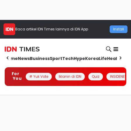
Baca artikel
IDN Times
lainnya di IDN App
Install
Home
News
Business
Sport
Tech
Hype
Korea
Life
Health
Aut
For
# Yuk Vote
Iklanin di IDN
Quiz
INSIDENESIA
You