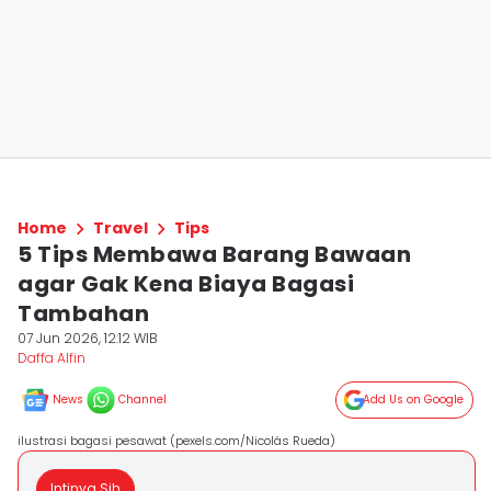
Home
Travel
Tips
5 Tips Membawa Barang Bawaan
agar Gak Kena Biaya Bagasi
Tambahan
07 Jun 2026, 12:12 WIB
Daffa Alfin
News
Channel
Add Us on Google
ilustrasi bagasi pesawat (pexels.com/Nicolás Rueda)
Intinya Sih