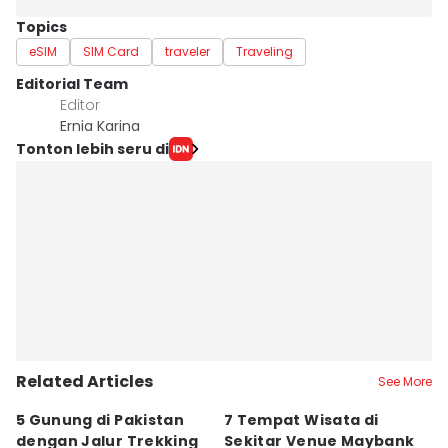
Topics
eSIM
SIM Card
traveler
Traveling
Editorial Team
Editor
Ernia Karina
Tonton lebih seru di
Related Articles
See More
5 Gunung di Pakistan
7 Tempat Wisata di
L
dengan Jalur Trekking
Sekitar Venue Maybank
G