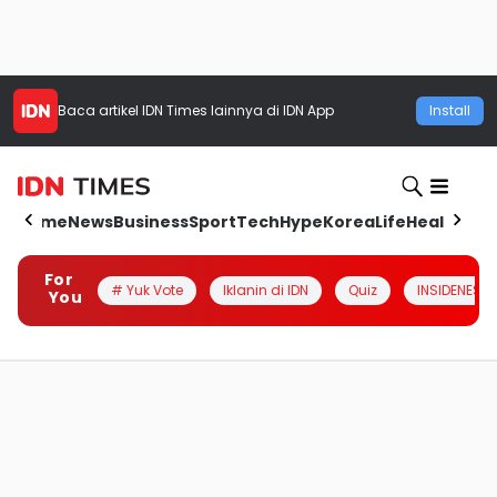
Baca artikel
IDN Times
lainnya di IDN App
Install
Home
News
Business
Sport
Tech
Hype
Korea
Life
Health
Aut
For
# Yuk Vote
Iklanin di IDN
Quiz
INSIDENESIA
You