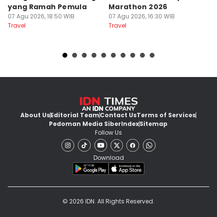
yang Ramah Pemula
Marathon 2026
P
07 Agu 2026, 18:50 WIB
07 Agu 2026, 16:30 WIB
d
07
Travel
Travel
Tr
About Us
Editorial Team
Contact Us
Terms of Services
Pedoman Media Siber
Index
Sitemap
Follow Us
Download
© 2026 IDN. All Rights Reserved.