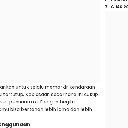
6
.
Piala A
7
.
GIIAS 2
arankan untuk selalu memarkir kendaraan
i tertutup. Kebiasaan sederhana ini cukup
es penuaan aki. Dengan begitu,
kamu bisa bertahan lebih lama dan lebih
 penggunaan