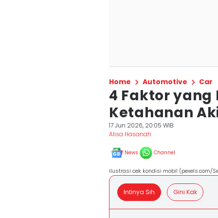
Home
Automotive
Car
4 Faktor yan
Ketahanan Aki
17 Jun 2026, 20:05 WIB
Alisa Hasanah
News
Channel
ilustrasi cek kondisi mobil (pexels.com/
Intinya Sih
Gini Kak