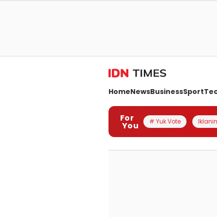
Home
News
Business
Sport
Te
For
# Yuk Vote
Iklanin
You