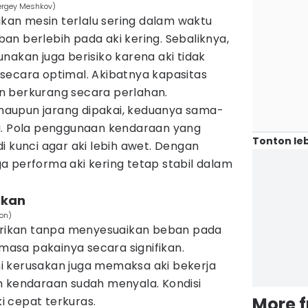
Sergey Meshkov)
an mesin terlalu sering dalam waktu
n berlebih pada aki kering. Sebaliknya,
nakan juga berisiko karena aki tidak
secara optimal. Akibatnya kapasitas
n berkurang secara perlahan.
i maupun jarang dipakai, keduanya sama-
i. Pola penggunaan kendaraan yang
Tonton leb
i kunci agar aki lebih awet. Dengan
a performa aki kering tetap stabil dalam
rikan
ton)
strikan tanpa menyesuaikan beban pada
sa pakainya secara signifikan.
i kerusakan juga memaksa aki bekerja
n kendaraan sudah menyala. Kondisi
More 
 cepat terkuras.