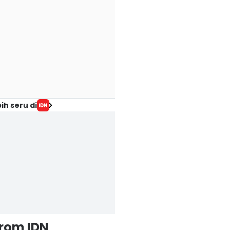
ih seru di
from IDN