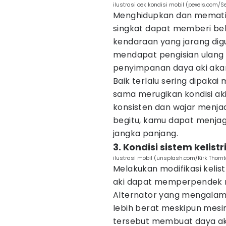
ilustrasi cek kondisi mobil (pexels.com/
Menghidupkan dan mematik
singkat dapat memberi beba
kendaraan yang jarang digu
mendapat pengisian ulang 
penyimpanan daya aki aka
Baik terlalu sering dipaka
sama merugikan kondisi ak
konsisten dan wajar menjad
begitu, kamu dapat menjag
jangka panjang.
3. Kondisi sistem kelist
ilustrasi mobil (unsplash.com/Kirk Thorn
Melakukan modifikasi keli
aki dapat memperpendek ma
Alternator yang mengalam
lebih berat meskipun mesi
tersebut membuat daya aki