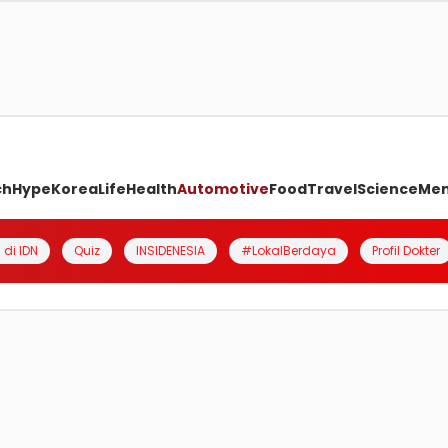
ch
Hype
Korea
Life
Health
Automotive
Food
Travel
Science
Me
 di IDN
Quiz
INSIDENESIA
#LokalBerdaya
Profil Dokter