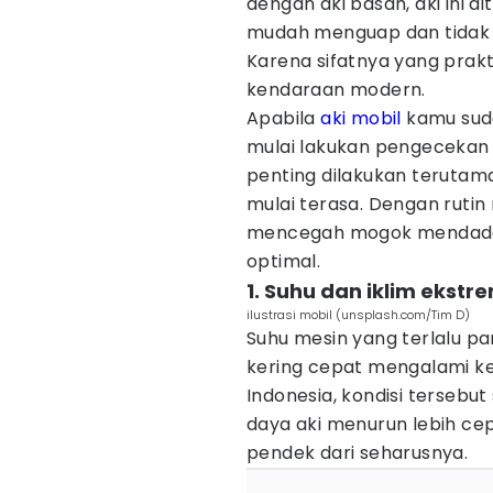
dengan aki basah, aki ini di
mudah menguap dan tidak 
Karena sifatnya yang prakt
kendaraan modern.
Apabila
aki mobil
kamu suda
mulai lakukan pengecekan 
penting dilakukan terutam
mulai terasa. Dengan rutin
mencegah mogok mendadak
optimal.
1. Suhu dan iklim ekstr
ilustrasi mobil (unsplash.com/Tim D)
Suhu mesin yang terlalu 
kering cepat mengalami ker
Indonesia, kondisi tersebu
daya aki menurun lebih cepa
pendek dari seharusnya.