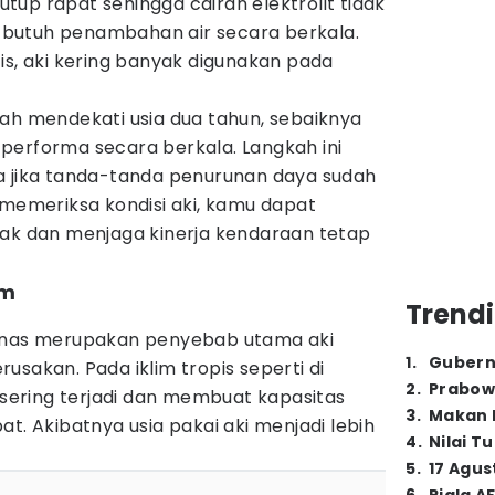
tutup rapat sehingga cairan elektrolit tidak
butuh penambahan air secara berkala.
is, aki kering banyak digunakan pada
h mendekati usia dua tahun, sebaiknya
performa secara berkala. Langkah ini
a jika tanda-tanda penurunan daya sudah
 memeriksa kondisi aki, kamu dapat
 dan menjaga kinerja kendaraan tetap
em
Trendi
panas merupakan penyebab utama aki
1
.
Gubern
usakan. Pada iklim tropis seperti di
2
.
Prabow
t sering terjadi dan membuat kapasitas
3
.
Makan B
t. Akibatnya usia pakai aki menjadi lebih
4
.
Nilai T
5
.
17 Agus