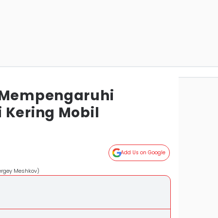
g Mempengaruhi
 Kering Mobil
Add Us on Google
Sergey Meshkov)