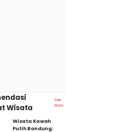
endasi
See
t Wisata
More
Wisata Kawah
Putih Bandung: