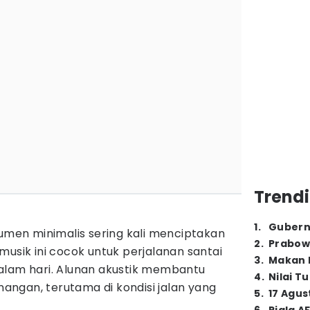
Trendi
1
.
Gubern
umen minimalis sering kali menciptakan
2
.
Prabow
musik ini cocok untuk perjalanan santai
3
.
Makan B
alam hari. Alunan akustik membantu
4
.
Nilai T
ngan, terutama di kondisi jalan yang
5
.
17 Agus