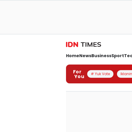
Home
News
Business
Sport
Te
For
# Yuk Vote
Iklanin
You