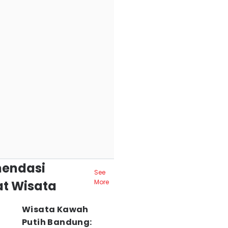
endasi
See
t Wisata
More
Wisata Kawah
Putih Bandung: