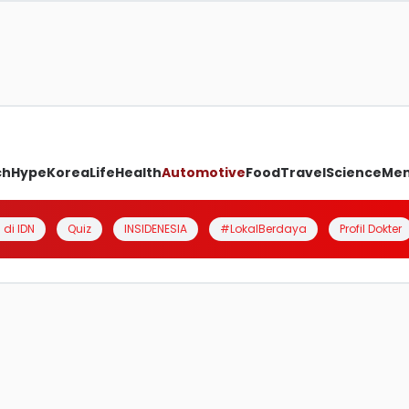
ch
Hype
Korea
Life
Health
Automotive
Food
Travel
Science
Me
 di IDN
Quiz
INSIDENESIA
#LokalBerdaya
Profil Dokter