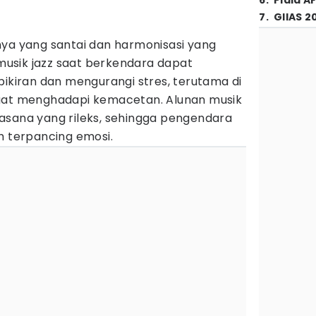
6
.
Piala A
7
.
GIIAS 2
nya yang santai dan harmonisasi yang
usik jazz saat berkendara dapat
iran dan mengurangi stres, terutama di
saat menghadapi kemacetan. Alunan musik
asana yang rileks, sehingga pengendara
h terpancing emosi.