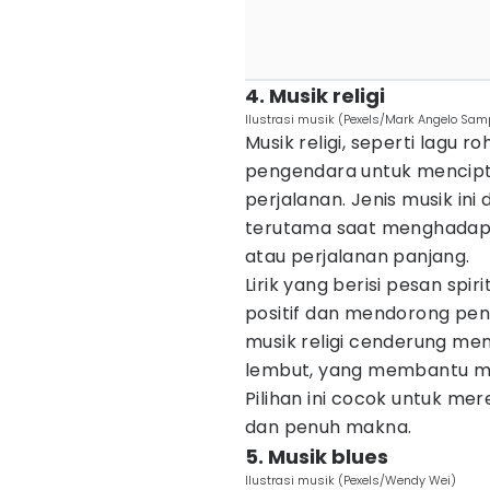
4. Musik religi
Ilustrasi musik (Pexels/Mark Angelo Sa
Musik religi, seperti lagu ro
pengendara untuk mencipt
perjalanan. Jenis musik in
terutama saat menghadapi 
atau perjalanan panjang.
Lirik yang berisi pesan sp
positif dan mendorong peng
musik religi cenderung mem
lembut, yang membantu me
Pilihan ini cocok untuk m
dan penuh makna.
5. Musik blues
Ilustrasi musik (Pexels/Wendy Wei)