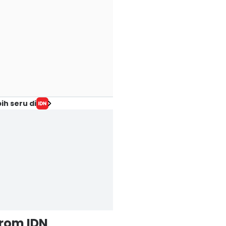
ih seru di
from IDN