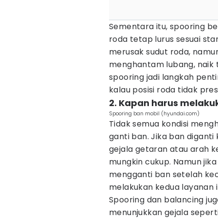
Sementara itu, spooring b
roda tetap lurus sesuai sta
merusak sudut roda, namun
menghantam lubang, naik tur
spooring jadi langkah pent
kalau posisi roda tidak presi
2. Kapan harus melaku
Spooring ban mobil (hyundai.com)
Tidak semua kondisi mengh
ganti ban. Jika ban digant
gejala getaran atau arah 
mungkin cukup. Namun jika 
mengganti ban setelah kec
melakukan kedua layanan i
Spooring dan balancing jug
menunjukkan gejala seperti