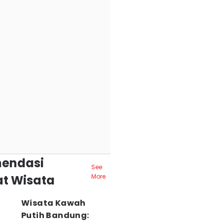
endasi
See
t Wisata
More
Wisata Kawah
Putih Bandung: