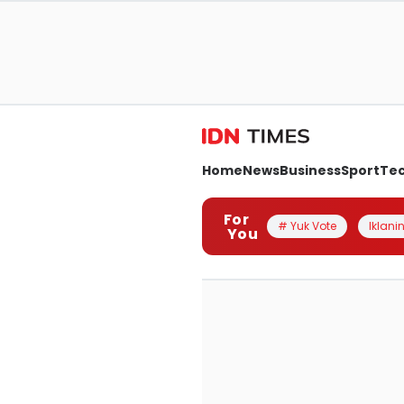
Home
News
Business
Sport
Te
For
# Yuk Vote
Iklanin
You