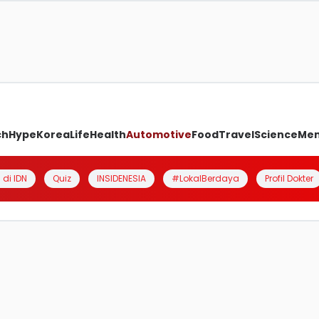
ch
Hype
Korea
Life
Health
Automotive
Food
Travel
Science
Me
 di IDN
Quiz
INSIDENESIA
#LokalBerdaya
Profil Dokter