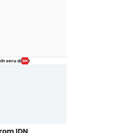
ih seru di
from IDN