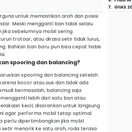
6
.
Piala A
7
.
GIIAS 2
erguna untuk memastikan arah dan posisi
ndar. Meski mengganti ban tidak selalu
 jika sebelumnya mobil sering
un trotoar, atau dirasa setir tidak lurus,
ing. Bahkan ban baru pun bisa cepat habis
si.
kan spooring dan balancing?
aruskan spooring dan balancing setelah
i karena bocor atau aus dan tidak ada
kemudi bermasalah, balancing saja
mengganti lebih dari satu ban atau
elakaan kecil, disarankan untuk langsung
ni agar performa mobil tetap optimal.
a perlu dipertimbangkan jika mobil
 setir menarik ke satu arah, roda terasa