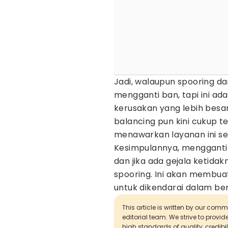
Jadi, walaupun spooring d
mengganti ban, tapi ini ada
kerusakan yang lebih besa
balancing pun kini cukup 
menawarkan layanan ini se
Kesimpulannya, mengganti 
dan jika ada gejala ketida
spooring. Ini akan membua
untuk dikendarai dalam berb
This article is written by our com
editorial team. We strive to provi
high standards of quality, credibil