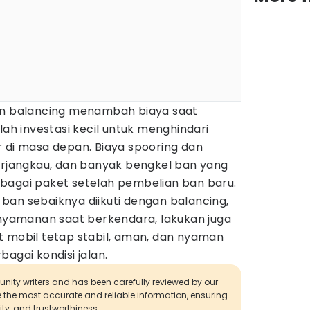
an balancing menambah biaya saat
lah investasi kecil untuk menghindari
r di masa depan. Biaya spooring dan
terjangkau, dan banyak bengkel ban yang
bagai paket setelah pembelian ban baru.
ban sebaiknya diikuti dengan balancing,
knyamanan saat berkendara, lakukan juga
t mobil tetap stabil, aman, dan nyaman
agai kondisi jalan.
munity writers and has been carefully reviewed by our
de the most accurate and reliable information, ensuring
ity, and trustworthiness.