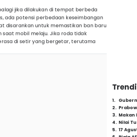
)
palagi jika dilakukan di tempat berbeda
igus, ada potensi perbedaan keseimbangan
gat disarankan untuk memastikan ban baru
saat mobil melaju. Jika roda tidak
erasa di setir yang bergetar, terutama
Trendi
1
.
Gubern
2
.
Prabow
3
.
Makan B
4
.
Nilai T
5
.
17 Agus