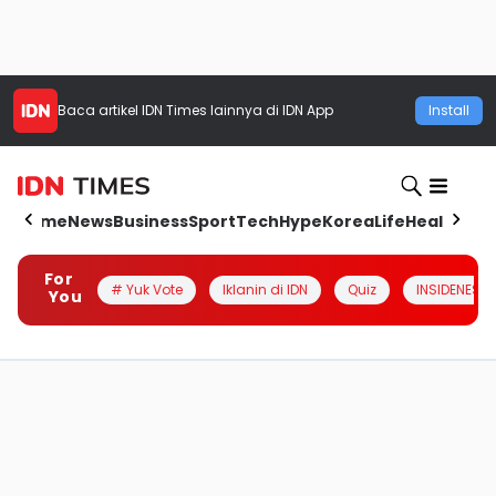
Baca artikel
IDN Times
lainnya di IDN App
Install
Home
News
Business
Sport
Tech
Hype
Korea
Life
Health
Aut
For
# Yuk Vote
Iklanin di IDN
Quiz
INSIDENESIA
You