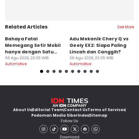
Related Articles
See More
Bahaya Fatal
Adu Mekanik Chery Q vs
K
Memegang Setir Mobil
Geely EX2: Siapa Paling
M
hanya dengan Satu
Lincah dan Canggih?
M
Tangan
06 Agu 2026, 23:05 WIB
06 Agu 2026, 22:05 WIB
K
06
Automotive
Automotive
Au
About Us
Editorial Team
Contact Us
Terms of Services
Pedoman Media Siber
Index
Sitemap
Follow Us
Download