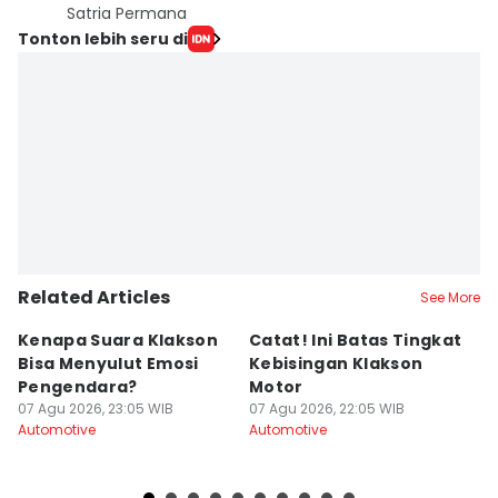
Satria Permana
Tonton lebih seru di
Related Articles
See More
Kenapa Suara Klakson
Catat! Ini Batas Tingkat
K
Bisa Menyulut Emosi
Kebisingan Klakson
S
Pengendara?
Motor
s
07 Agu 2026, 23:05 WIB
07 Agu 2026, 22:05 WIB
07
Automotive
Automotive
Au