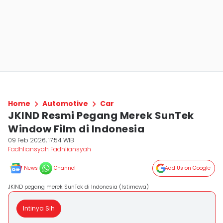
Home
Automotive
Car
JKIND Resmi Pegang Merek SunTek
Window Film di Indonesia
09 Feb 2026, 17:54 WIB
Fadhliansyah Fadhliansyah
News
Channel
Add Us on Google
JKIND pegang merek SunTek di Indonesia (Istimewa)
Intinya Sih