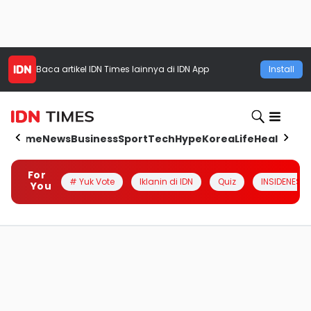
Baca artikel
IDN Times
lainnya di IDN App
Install
Home
News
Business
Sport
Tech
Hype
Korea
Life
Health
Aut
For
# Yuk Vote
Iklanin di IDN
Quiz
INSIDENESIA
You