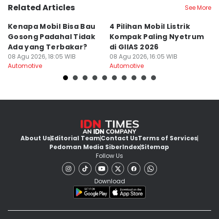
Related Articles
See More
Kenapa Mobil Bisa Bau
4 Pilihan Mobil Listrik
K
Gosong Padahal Tidak
Kompak Paling Nyetrum
P
Ada yang Terbakar?
di GIIAS 2026
Te
08 Agu 2026, 18:05 WIB
08 Agu 2026, 16:05 WIB
08
Automotive
Automotive
Au
About Us
Editorial Team
Contact Us
Terms of Services
Pedoman Media Siber
Index
Sitemap
Follow Us
Download