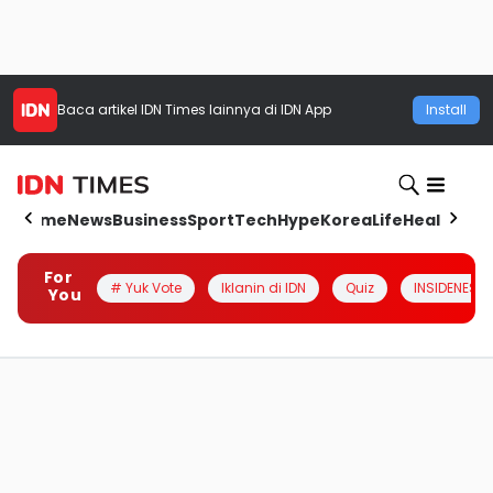
Baca artikel
IDN Times
lainnya di IDN App
Install
Home
News
Business
Sport
Tech
Hype
Korea
Life
Health
Aut
For
# Yuk Vote
Iklanin di IDN
Quiz
INSIDENESIA
You