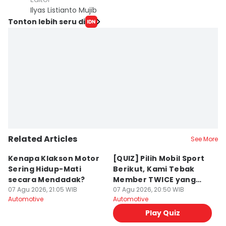
Ilyas Listianto Mujib
Tonton lebih seru di
Related Articles
See More
Kenapa Klakson Motor
[QUIZ] Pilih Mobil Sport
P
Sering Hidup-Mati
Berikut, Kami Tebak
T
secara Mendadak?
Member TWICE yang
G
07 Agu 2026, 21:05 WIB
Menemanimu Night Ride
07 Agu 2026, 20:50 WIB
07
Automotive
Automotive
Au
Play Quiz