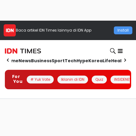
Baca artikel
IDN Times
lainnya di IDN App
Install
Home
News
Business
Sport
Tech
Hype
Korea
Life
Health
Aut
For
# Yuk Vote
Iklanin di IDN
Quiz
INSIDENESIA
You