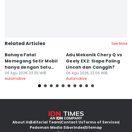
Related Articles
See More
Bahaya Fatal
Adu Mekanik Chery Q vs
K
Memegang Setir Mobil
Geely EX2: Siapa Paling
M
hanya dengan Satu
Lincah dan Canggih?
M
Tangan
06 Agu 2026, 23:05 WIB
06 Agu 2026, 22:05 WIB
K
06
Automotive
Automotive
Au
About Us
Editorial Team
Contact Us
Terms of Services
Pedoman Media Siber
Index
Sitemap