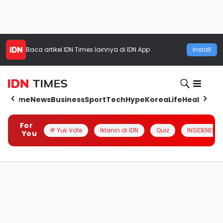
Baca artikel
IDN Times
lainnya di IDN App
Install
Home
News
Business
Sport
Tech
Hype
Korea
Life
Health
Aut
For
# Yuk Vote
Iklanin di IDN
Quiz
INSIDENESIA
You