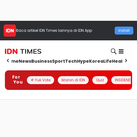
Baca artikel
IDN Times
lainnya di IDN App
Install
Home
News
Business
Sport
Tech
Hype
Korea
Life
Health
Aut
For
# Yuk Vote
Iklanin di IDN
Quiz
INSIDENESIA
You