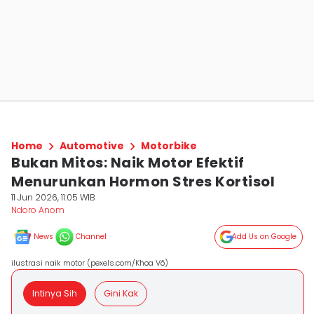
Home
Automotive
Motorbike
Bukan Mitos: Naik Motor Efektif
Menurunkan Hormon Stres Kortisol
11 Jun 2026, 11:05 WIB
Ndoro Anom
News
Channel
Add Us on Google
ilustrasi naik motor (pexels.com/Khoa Võ)
Intinya Sih
Gini Kak