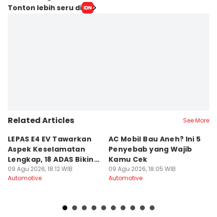
Tonton lebih seru di
Related Articles
See More
LEPAS E4 EV Tawarkan
AC Mobil Bau Aneh? Ini 5
T
Aspek Keselamatan
Penyebab yang Wajib
D
Lengkap, 18 ADAS Bikin
Kamu Cek
M
Aman
09 Agu 2026, 18:12 WIB
09 Agu 2026, 18:05 WIB
M
09
Automotive
Automotive
Au