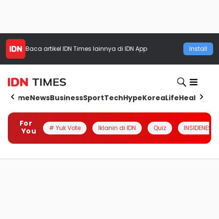
Baca artikel
IDN Times
lainnya di IDN App
Install
Home
News
Business
Sport
Tech
Hype
Korea
Life
Health
Aut
For
# Yuk Vote
Iklanin di IDN
Quiz
INSIDENESIA
You