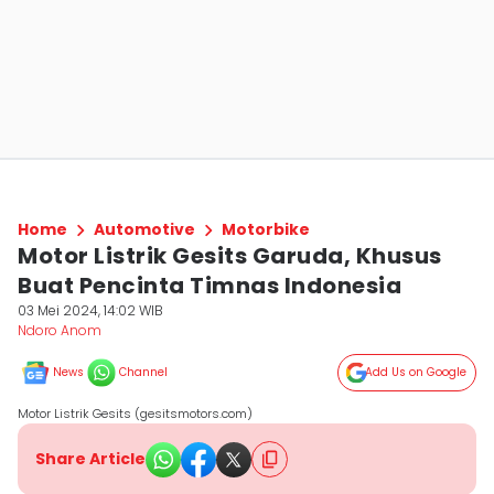
Home
Automotive
Motorbike
Motor Listrik Gesits Garuda, Khusus
Buat Pencinta Timnas Indonesia
03 Mei 2024, 14:02 WIB
Ndoro Anom
News
Channel
Add Us on Google
Motor Listrik Gesits (gesitsmotors.com)
Share Article