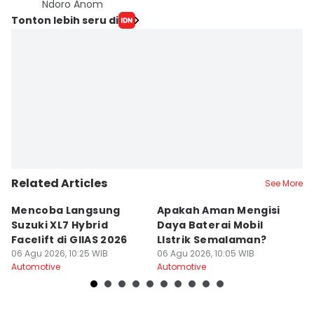
Ndoro Anom
Tonton lebih seru di
Related Articles
See More
Mencoba Langsung
Apakah Aman Mengisi
3
Suzuki XL7 Hybrid
Daya Baterai Mobil
M
Facelift di GIIAS 2026
LIstrik Semalaman?
Mo
06 Agu 2026, 10:25 WIB
06 Agu 2026, 10:05 WIB
06
Automotive
Automotive
Au