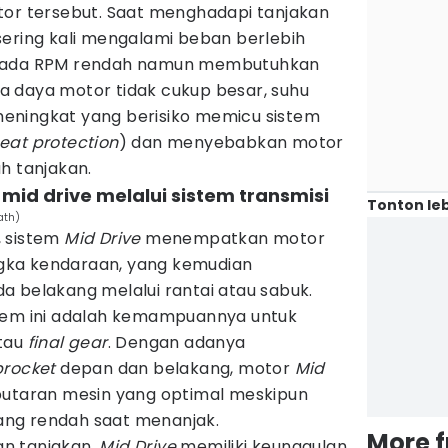
tor tersebut. Saat menghadapi tanjakan
ering kali mengalami beban berlebih
 pada RPM rendah namun membutuhkan
ika daya motor tidak cukup besar, suhu
eningkat yang berisiko memicu sistem
eat protection
) dan menyebabkan motor
h tanjakan.
mid drive melalui sistem transmisi
Tonton leb
ath)
, sistem
Mid Drive
menempatkan motor
angka kendaraan, yang kemudian
a belakang melalui rantai atau sabuk.
stem ini adalah kemampuannya untuk
atau
final gear
. Dengan adanya
procket
depan dan belakang, motor
Mid
utaran mesin yang optimal meskipun
ng rendah saat menanjak.
More 
n tanjakan,
Mid Drive
memiliki keunggulan