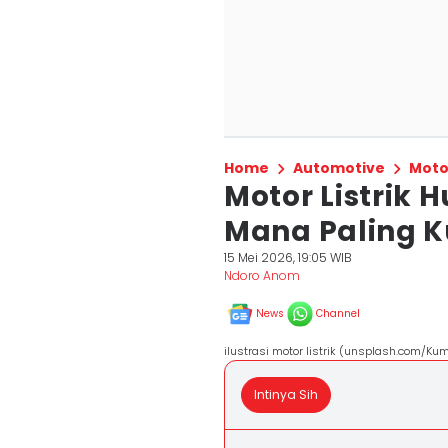
Home
Automotive
Moto
Motor Listrik H
Mana Paling K
15 Mei 2026, 19:05 WIB
Ndoro Anom
News
Channel
ilustrasi motor listrik (unsplash.com/Kum
Intinya Sih