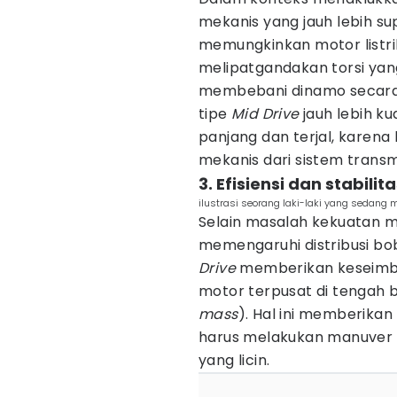
mekanis yang jauh lebih sup
memungkinkan motor listri
melipatgandakan torsi yan
membebani dinamo secara b
tipe
Mid Drive
jauh lebih ku
panjang dan terjal, karen
mekanis dari sistem transm
3. Efisiensi dan stabil
ilustrasi seorang laki-laki yang sedang 
Selain masalah kekuatan m
memengaruhi distribusi bo
Drive
memberikan keseimba
motor terpusat di tengah
mass
). Hal ini memberikan
harus melakukan manuver a
yang licin.