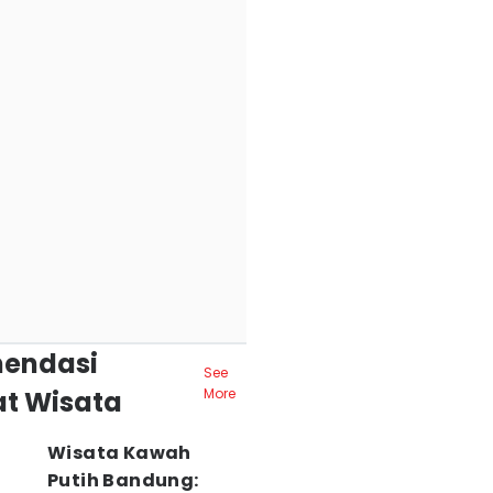
endasi
See
t Wisata
More
Wisata Kawah
Putih Bandung: