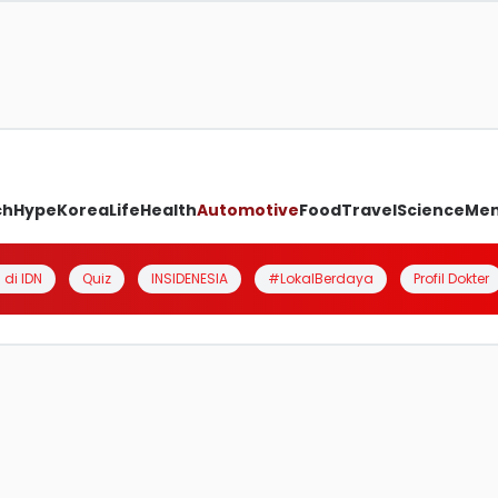
ch
Hype
Korea
Life
Health
Automotive
Food
Travel
Science
Me
 di IDN
Quiz
INSIDENESIA
#LokalBerdaya
Profil Dokter