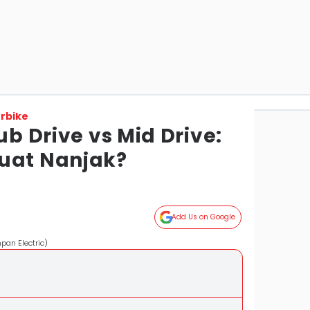
rbike
ub Drive vs Mid Drive:
uat Nanjak?
Add Us on Google
pan Electric)