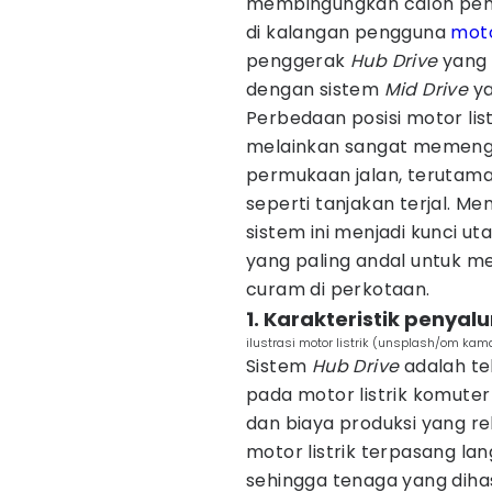
membingungkan calon pembe
di kalangan pengguna
moto
penggerak
Hub Drive
yang 
dengan sistem
Mid Drive
ya
Perbedaan posisi motor list
melainkan sangat memenga
permukaan jalan, terutam
seperti tanjakan terjal. Me
sistem ini menjadi kunci u
yang paling andal untuk me
curam di perkotaan.
1. Karakteristik penya
ilustrasi motor listrik (unsplash/om kam
Sistem
Hub Drive
adalah te
pada motor listrik komute
dan biaya produksi yang rela
motor listrik terpasang la
sehingga tenaga yang dih