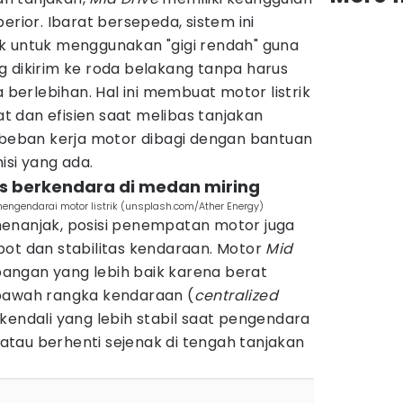
erior. Ibarat bersepeda, sistem ini
k untuk menggunakan "gigi rendah" guna
g dikirim ke roda belakang tanpa harus
erlebihan. Hal ini membuat motor listrik
at dan efisien saat melibas tanjakan
a beban kerja motor dibagi dengan bantuan
isi yang ada.
itas berkendara di medan miring
mengendarai motor listrik (unsplash.com/Ather Energy)
enanjak, posisi penempatan motor juga
bot dan stabilitas kendaraan. Motor
Mid
ngan yang lebih baik karena berat
 bawah rangka kendaraan (
centralized
 kendali yang lebih stabil saat pengendara
tau berhenti sejenak di tengah tanjakan