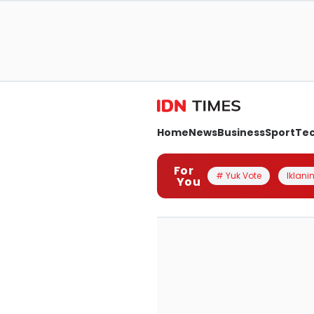
Home
News
Business
Sport
Te
For
# Yuk Vote
Iklanin
You