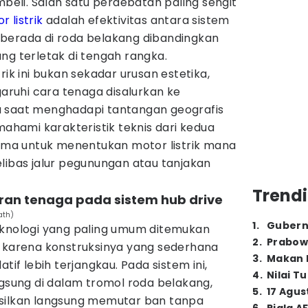
li. Salah satu perdebatan paling sengit
r listrik
adalah efektivitas antara sistem
berada di roda belakang dibandingkan
ng terletak di tengah rangka.
rik ini bukan sekadar urusan estetika,
ruhi cara tenaga disalurkan ke
a saat menghadapi tantangan geografis
mahami karakteristik teknis dari kedua
tama untuk menentukan motor listrik mana
libas jalur pegunungan atau tanjakan
Trendi
luran tenaga pada sistem hub drive
ath)
1
.
Gubern
knologi yang paling umum ditemukan
2
.
Prabow
r karena konstruksinya yang sederhana
3
.
Makan B
tif lebih terjangkau. Pada sistem ini,
4
.
Nilai T
ngsung di dalam tromol roda belakang,
5
.
17 Agus
asilkan langsung memutar ban tanpa