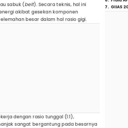
6
.
Piala A
tau sabuk (
belt
). Secara teknis, hal ini
7
.
GIIAS 2
energi akibat gesekan komponen
kelemahan besar dalam hal rasio gigi.
kerja dengan rasio tunggal (1:1),
njak sangat bergantung pada besarnya