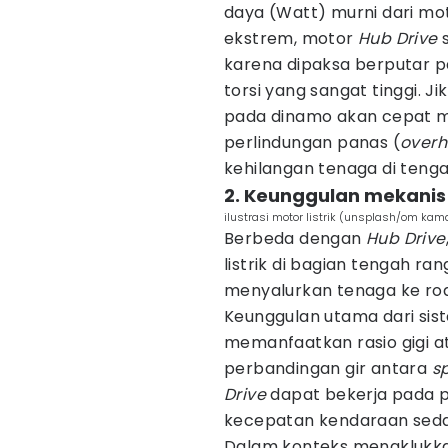
daya (Watt) murni dari mo
ekstrem, motor
Hub Drive
s
karena dipaksa berputar
torsi yang sangat tinggi. J
pada dinamo akan cepat m
perlindungan panas (
overh
kehilangan tenaga di tenga
2. Keunggulan mekanis 
ilustrasi motor listrik (unsplash/om kam
Berbeda dengan
Hub Drive
listrik di bagian tengah r
menyalurkan tenaga ke rod
Keunggulan utama dari si
memanfaatkan rasio gigi 
perbandingan gir antara
s
Drive
dapat bekerja pada p
kecepatan kendaraan seda
Dalam konteks menaklukka