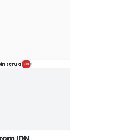
ih seru di
from IDN