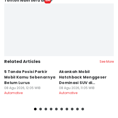
Tonton lebih seru di
Related Articles
See More
5 Tanda Posisi Parkir
Akankah Mobil
B
Mobil Kamu Sebenarnya
Hatchback Menggeser
M
Belum Lurus
Dominasi SUV di
y
08 Agu 2026, 12:05 WIB
Indonesia?
08 Agu 2026, 11:05 WIB
K
08
Automotive
Automotive
Au