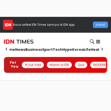
Baca artikel
IDN Times
lainnya di IDN App
Install
Home
News
Business
Sport
Tech
Hype
Korea
Life
Health
Aut
For
# Yuk Vote
Iklanin di IDN
Quiz
INSIDENESIA
You