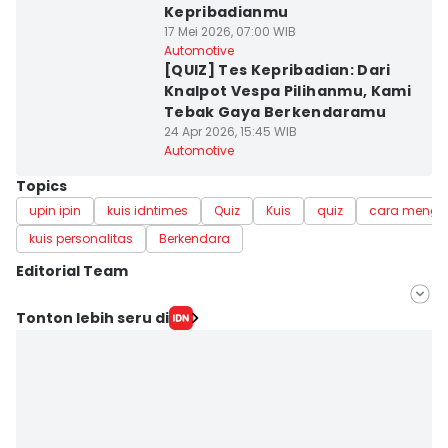
Kepribadianmu
17 Mei 2026, 07:00 WIB
Automotive
[QUIZ] Tes Kepribadian: Dari
Knalpot Vespa Pilihanmu, Kami
Tebak Gaya Berkendaramu
24 Apr 2026, 15:45 WIB
Automotive
Topics
upin ipin
kuis idntimes
Quiz
Kuis
quiz
cara menge
kuis personalitas
Berkendara
Editorial Team
Editor
Tonton lebih seru di
Lea Lyliana
Editor
Fahreza Murnanda