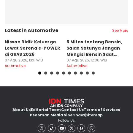
Latest in Automotive
See More
Nissan Bidik Keluarga
5 Mitos tentang Bensin,
T
Lewat Serena e-POWER
Salah Satunya Jangan
D
di GIIAS 2026
Mengisi Bensin Saat
E
07 Agu 2026, 13:11 WIB
Hujan?
07 Agu 2026, 12:00 WIB
D
07
Automotive
Automotive
Au
About Us
Editorial Team
Contact Us
Terms of Services
Pedoman Media Siber
Index
Sitemap
Follow Us