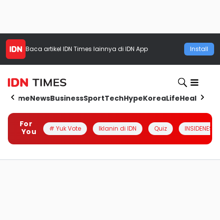
Baca artikel
IDN Times
lainnya di IDN App
Install
Home
News
Business
Sport
Tech
Hype
Korea
Life
Health
Aut
For
# Yuk Vote
Iklanin di IDN
Quiz
INSIDENESIA
You