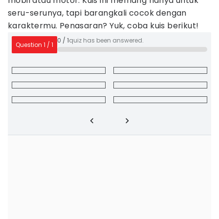
mobil atau motor. Kuis ini memang hanya untuk
seru-serunya, tapi barangkali cocok dengan
karaktermu. Penasaran? Yuk, coba kuis berikut!
0
/
1
quiz has been answered.
Question
1
/
1