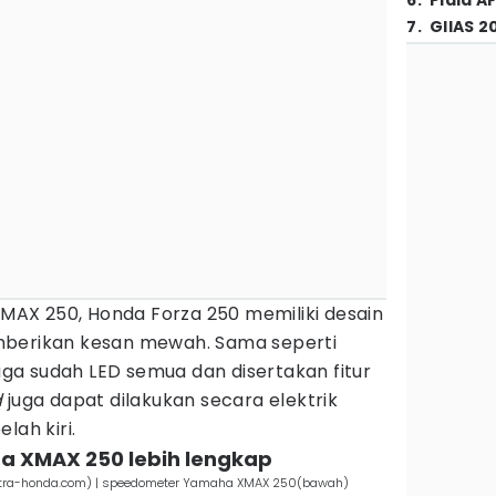
6
.
Piala A
7
.
GIIAS 2
AX 250, Honda Forza 250 memiliki desain
mberikan kesan mewah. Sama seperti
a sudah LED semua dan disertakan fitur
d
juga dapat dilakukan secara elektrik
lah kiri.
a XMAX 250 lebih lengkap
stra-honda.com) | speedometer Yamaha XMAX 250(bawah)