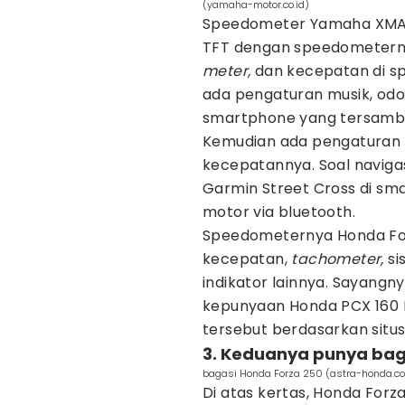
(yamaha-motor.co.id)
Speedometer Yamaha XMAX 2
TFT dengan speedometernya
meter,
dan kecepatan di s
ada pengaturan musik, odome
smartphone yang tersambun
Kemudian ada pengaturan 
kecepatannya. Soal naviga
Garmin Street Cross di sm
motor via bluetooth.
Speedometernya Honda For
kecepatan,
tachometer,
si
indikator lainnya. Sayang
kepunyaan Honda PCX 160 
tersebut berdasarkan situ
3. Keduanya punya bag
bagasi Honda Forza 250 (astra-honda.c
Di atas kertas, Honda Forz