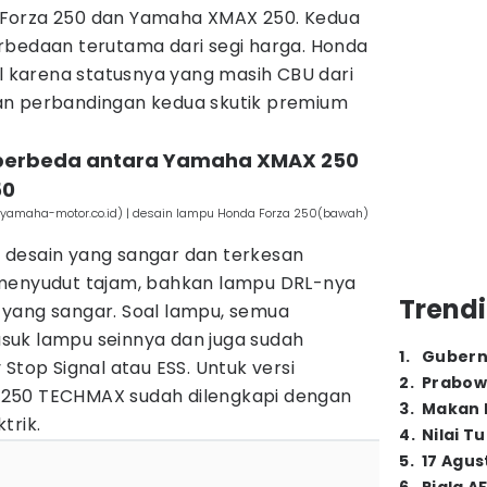
Forza 250 dan Yamaha XMAX 250. Kedua
rbedaan terutama dari segi harga. Honda
al karena statusnya yang masih CBU dari
an perbandingan kedua skutik premium
 berbeda antara Yamaha XMAX 250
50
amaha-motor.co.id) | desain lampu Honda Forza 250(bawah)
 desain yang sangar dan terkesan
 menyudut tajam, bahkan lampu DRL-nya
Trendi
yang sangar. Soal lampu, semua
suk lampu seinnya dan juga sudah
1
.
Gubern
Stop Signal atau ESS. Untuk versi
2
.
Prabow
250 TECHMAX sudah dilengkapi dengan
3
.
Makan B
ktrik.
4
.
Nilai T
5
.
17 Agus