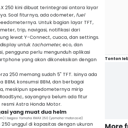
50 kini dibuat terintegrasi antara layar
. Soal fiturnya, ada odometer,
fuel
peedometernya. Untuk bagian layar TFT,
ter, trip, navigasi, notifikasi dari
g lewat Y-Connect, cuaca, dan settings.
display untuk
tachometer,
eco, dan
si, pengguna perlu mengunduh aplikasi
Tonton leb
artphone yang akan dikoneksikan dengan
za 250 memang sudah 5" TFT. Isinya ada
sa BBM, konsumsi BBM, dan berbagai
nya, meskipun speedometernya mirip
RoadSync, sayangnya belum ada fitur
s resmi Astra Honda Motor.
asi yang muat dua helm
om) | bagasi Yamaha XMAX 250 (yamaha-motor.co.id)
a 250 unggul di kapasitas dengan ukuran
More 