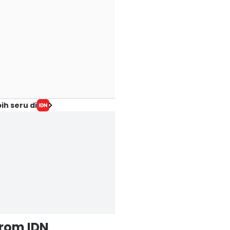
ih seru di
from IDN