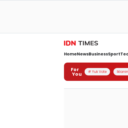
Home
News
Business
Sport
Te
For
# Yuk Vote
Iklanin
You