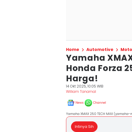
Home
Automotive
Moto
Yamaha XMAX 
Honda Forza 2
Harga!
14 Okt 2025, 10:05 WIB
William Tanamal
News
Channel
Yamaha XMAX 250 TECH MAX (yamaha-mot
Intinya Sih