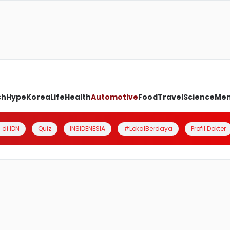
ch
Hype
Korea
Life
Health
Automotive
Food
Travel
Science
Me
 di IDN
Quiz
INSIDENESIA
#LokalBerdaya
Profil Dokter