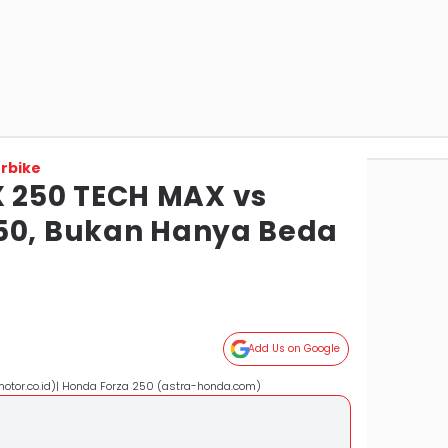
rbike
250 TECH MAX vs
50, Bukan Hanya Beda
Add Us on Google
or.co.id)| Honda Forza 250 (astra-honda.com)