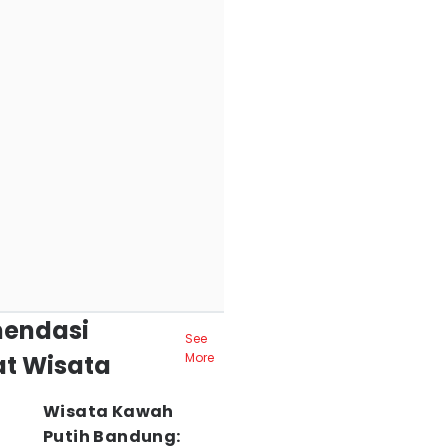
endasi
See
t Wisata
More
Wisata Kawah
Putih Bandung: