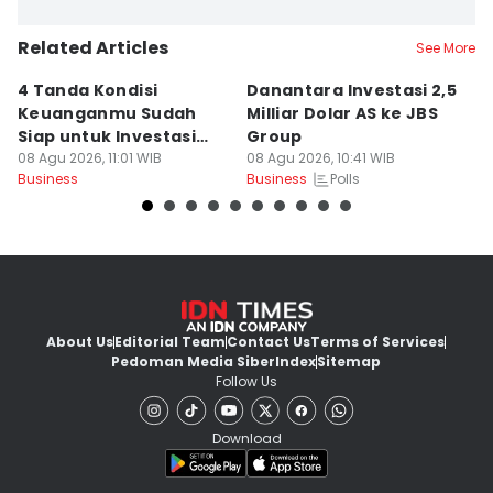
Related Articles
See More
4 Tanda Kondisi
Danantara Investasi 2,5
6
Keuanganmu Sudah
Milliar Dolar AS ke JBS
F
Siap untuk Investasi
Group
T
Emas
08 Agu 2026, 11:01 WIB
08 Agu 2026, 10:41 WIB
08
Polls
Business
Business
Bu
About Us
Editorial Team
Contact Us
Terms of Services
Pedoman Media Siber
Index
Sitemap
Follow Us
Download