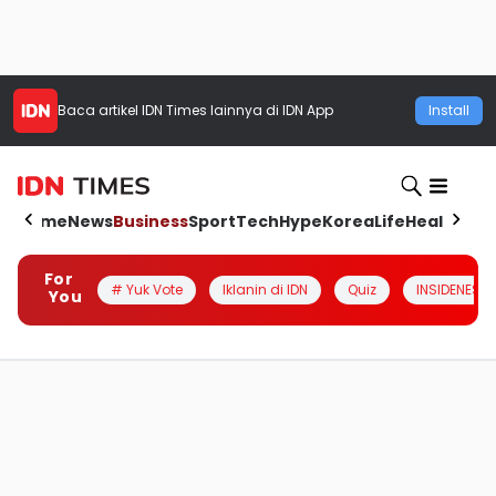
Baca artikel
IDN Times
lainnya di IDN App
Install
Home
News
Business
Sport
Tech
Hype
Korea
Life
Health
Aut
For
# Yuk Vote
Iklanin di IDN
Quiz
INSIDENESIA
You