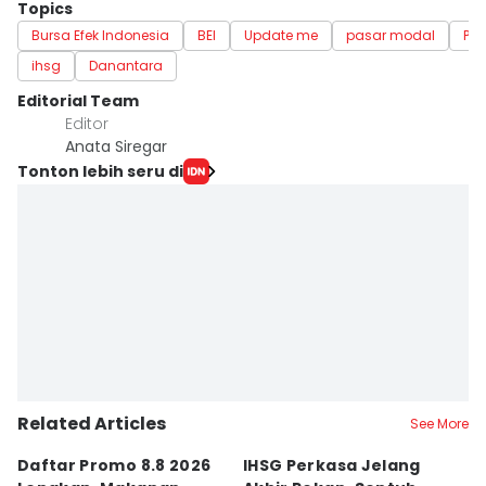
Topics
Bursa Efek Indonesia
BEI
Update me
pasar modal
Pa
ihsg
Danantara
Editorial Team
Editor
Anata Siregar
Tonton lebih seru di
Related Articles
See More
Daftar Promo 8.8 2026
IHSG Perkasa Jelang
D