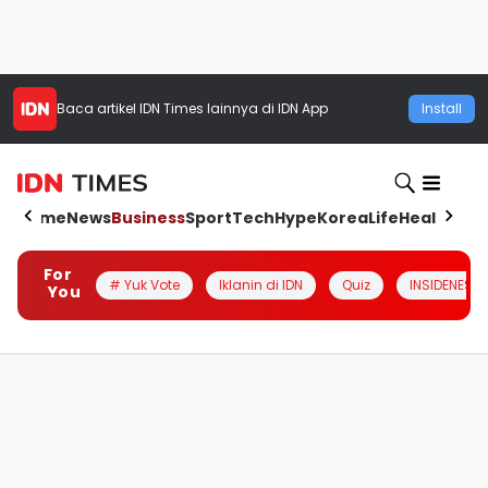
Baca artikel
IDN Times
lainnya di IDN App
Install
Home
News
Business
Sport
Tech
Hype
Korea
Life
Health
Aut
For
# Yuk Vote
Iklanin di IDN
Quiz
INSIDENESIA
You