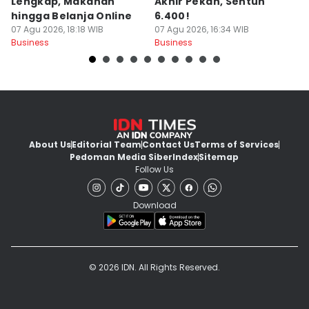
Lengkap, Makanan
Akhir Pekan, Sentuh
T
hingga Belanja Online
6.400!
A
07 Agu 2026, 18:18 WIB
07 Agu 2026, 16:34 WIB
T
07
Business
Business
Bu
About Us
Editorial Team
Contact Us
Terms of Services
Pedoman Media Siber
Index
Sitemap
Follow Us
Download
© 2026 IDN. All Rights Reserved.