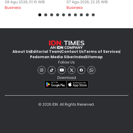
08 Agu 2026, 01:10 WIB
07 Agu 2026, 22:25 WIB
S
07
Business
Business
Bu
About Us
Editorial Team
Contact Us
Terms of Services
Pedoman Media Siber
Index
Sitemap
Follow Us
Download
© 2026 IDN. All Rights Reserved.