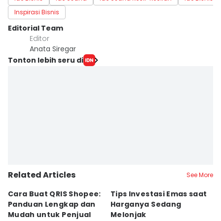
Inspirasi Bisnis
Editorial Team
Editor
Anata Siregar
Tonton lebih seru di
Related Articles
See More
Cara Buat QRIS Shopee:
Tips Investasi Emas saat
C
Panduan Lengkap dan
Harganya Sedang
T
Mudah untuk Penjual
Melonjak
U