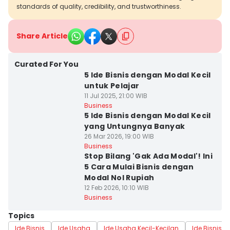
standards of quality, credibility, and trustworthiness.
Share Article
Curated For You
5 Ide Bisnis dengan Modal Kecil
untuk Pelajar
11 Jul 2025, 21:00 WIB
Business
5 Ide Bisnis dengan Modal Kecil
yang Untungnya Banyak
26 Mar 2026, 19:00 WIB
Business
Stop Bilang 'Gak Ada Modal'! Ini
5 Cara Mulai Bisnis dengan
Modal Nol Rupiah
12 Feb 2026, 10:10 WIB
Business
Topics
Ide Bisnis
Ide Usaha
Ide Usaha Kecil-Kecilan
Ide Bisnis