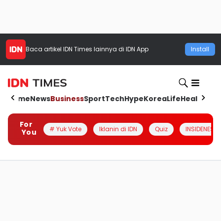
Baca artikel
IDN Times
lainnya di IDN App
Install
Home
News
Business
Sport
Tech
Hype
Korea
Life
Health
Aut
For
# Yuk Vote
Iklanin di IDN
Quiz
INSIDENESIA
You