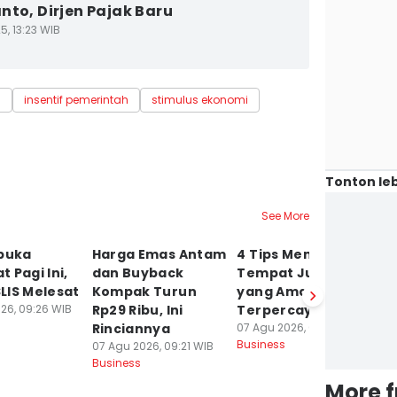
nto, Dirjen Pajak Baru
5, 13:23 WIB
i
insentif pemerintah
stimulus ekonomi
Tonton leb
See More
ibuka
Harga Emas Antam
4 Tips Memilih
In
 Pagi Ini,
dan Buyback
Tempat Jual Emas
L
LIS Melesat
Kompak Turun
yang Aman dan
M
26, 09:26 WIB
Rp29 Ribu, Ini
Terpercaya
C
Rinciannya
07 Agu 2026, 08:02 WIB
07
Business
Bu
07 Agu 2026, 09:21 WIB
Business
More 