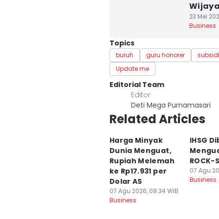
Wijaya
23 Mei 202
Business
Topics
buruh
guru honorer
subsid
Update me
Editorial Team
Editor
Deti Mega Purnamasari
Related Articles
Harga Minyak
IHSG D
Dunia Menguat,
Menguat
Rupiah Melemah
ROCK-S
ke Rp17.931 per
07 Agu 20
Business
Dolar AS
07 Agu 2026, 09:34 WIB
Business