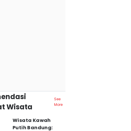
endasi
See
t Wisata
More
Wisata Kawah
Putih Bandung: