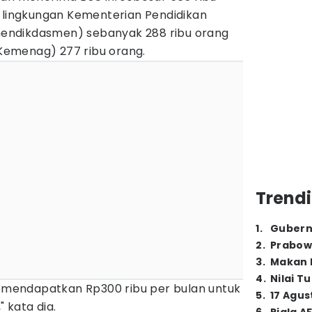
i lingkungan Kementerian Pendidikan
endikdasmen) sebanyak 288 ribu orang
emenag) 277 ribu orang.
Trendi
1
.
Gubern
2
.
Prabow
3
.
Makan B
4
.
Nilai T
an mendapatkan Rp300 ribu per bulan untuk
5
.
17 Agus
" kata dia.