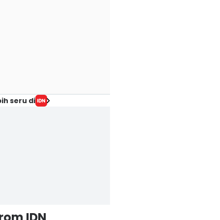
ih seru di
i Cara agar
Potensi Investasi:
4 Kesalahan
isting Rumah
Wangsakerta
Pengguna Pinjol
udah Ditemukan
Business Loft
yang Sering
alon Pembeli
Hadir di Kota Baru
Berakhir dengan
 Agu 2026, 06:00 WIB
Parahyangan
Penyesalan
siness
07 Agu 2026, 05:11 WIB
07 Agu 2026, 05:05 WI
Polls
Business
Business
from IDN