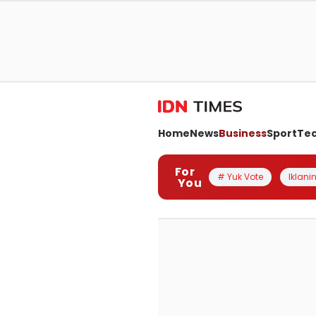
Home
News
Business
Sport
Te
For
# Yuk Vote
Iklanin
You