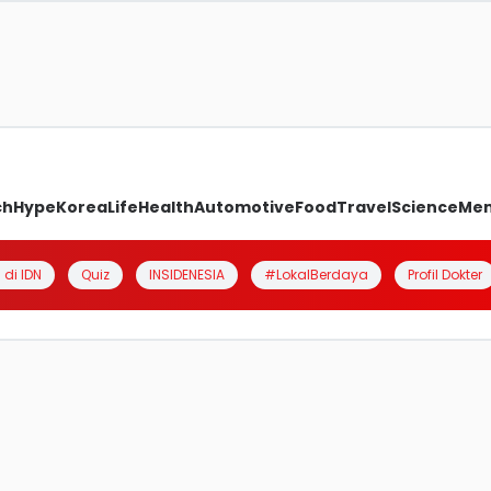
ch
Hype
Korea
Life
Health
Automotive
Food
Travel
Science
Me
 di IDN
Quiz
INSIDENESIA
#LokalBerdaya
Profil Dokter