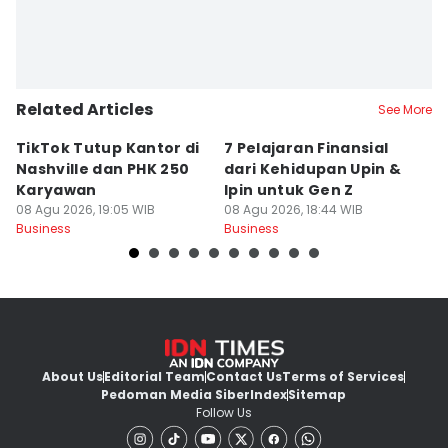
Related Articles
See More
TikTok Tutup Kantor di
7 Pelajaran Finansial
La
Nashville dan PHK 250
dari Kehidupan Upin &
O
Karyawan
Ipin untuk Gen Z
M
08 Agu 2026, 19:05 WIB
08 Agu 2026, 18:44 WIB
S
08
Business
Business
Bu
About Us
Editorial Team
Contact Us
Terms of Services
Pedoman Media Siber
Index
Sitemap
Follow Us