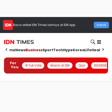
Baca artikel
IDN Times
lainnya di IDN App
Install
Home
News
Business
Sport
Tech
Hype
Korea
Life
Health
Aut
For
# Yuk Vote
Iklanin di IDN
Quiz
INSIDENESIA
You