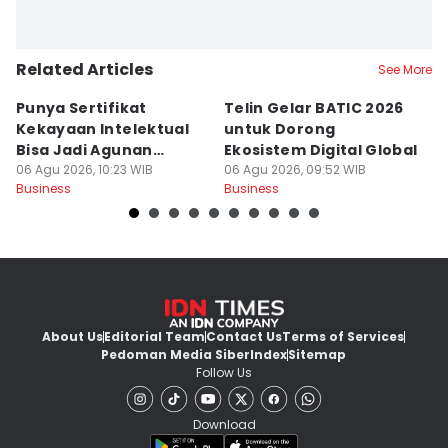
Related Articles
See More
Punya Sertifikat
Telin Gelar BATIC 2026
I
Kekayaan Intelektual
untuk Dorong
S
Bisa Jadi Agunan
Ekosistem Digital Global
In
Tambahan KUR
06 Agu 2026, 10:23 WIB
06 Agu 2026, 09:52 WIB
06
Business
Business
Bu
About Us
Editorial Team
Contact Us
Terms of Services
Pedoman Media Siber
Index
Sitemap
Follow Us
Download