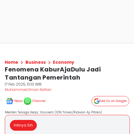
Home
Business
Economy
Fenomena KaburAjaDulu Jadi
Tantangan Pemerintah
17 Feb 2025, 10:10 WIB
Muhammad Ilman Nafian
News
Channel
Add Us on Google
Menteri Tenaga Kerja, Yassierli (IDN Times/Ridwan Aji Pitoko)
Intinya Sih