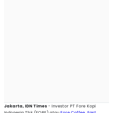
Jakarta, IDN Times
- Investor PT Fore Kopi
Indonesia Tbk (FORE) atau
Fore Coffee
,
East