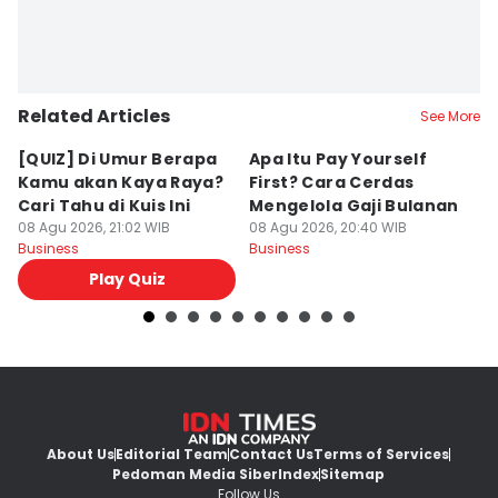
Related Articles
See More
[QUIZ] Di Umur Berapa
Apa Itu Pay Yourself
M
Kamu akan Kaya Raya?
First? Cara Cerdas
G
Cari Tahu di Kuis Ini
Mengelola Gaji Bulanan
y
08 Agu 2026, 21:02 WIB
08 Agu 2026, 20:40 WIB
A
08
Business
Business
Bu
Play Quiz
About Us
Editorial Team
Contact Us
Terms of Services
Pedoman Media Siber
Index
Sitemap
Follow Us