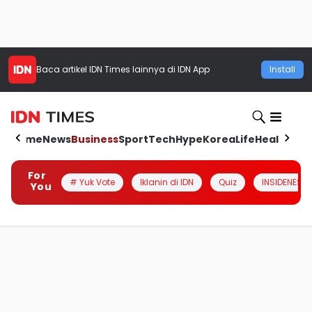
Baca artikel
IDN Times
lainnya di IDN App
Install
Home
News
Business
Sport
Tech
Hype
Korea
Life
Health
Aut
For
# Yuk Vote
Iklanin di IDN
Quiz
INSIDENESIA
You