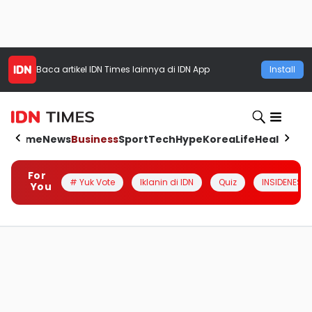
Baca artikel
IDN Times
lainnya di IDN App
Install
Home
News
Business
Sport
Tech
Hype
Korea
Life
Health
Aut
For
# Yuk Vote
Iklanin di IDN
Quiz
INSIDENESIA
You