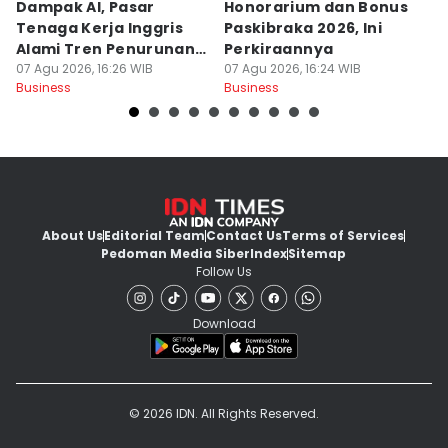
Dampak AI, Pasar
Honorarium dan Bonus
P
Tenaga Kerja Inggris
Paskibraka 2026, Ini
D
Alami Tren Penurunan
Perkiraannya
B
Terpanjang
07 Agu 2026, 16:26 WIB
07 Agu 2026, 16:24 WIB
07
Business
Business
Bu
About Us
Editorial Team
Contact Us
Terms of Services
Pedoman Media Siber
Index
Sitemap
Follow Us
Download
© 2026 IDN. All Rights Reserved.