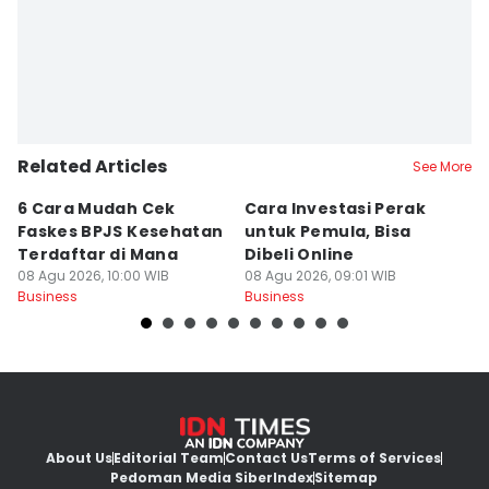
Related Articles
See More
6 Cara Mudah Cek
Cara Investasi Perak
Pr
Faskes BPJS Kesehatan
untuk Pemula, Bisa
In
Terdaftar di Mana
Dibeli Online
K
08 Agu 2026, 10:00 WIB
08 Agu 2026, 09:01 WIB
I
08
Business
Business
Bu
About Us
Editorial Team
Contact Us
Terms of Services
Pedoman Media Siber
Index
Sitemap