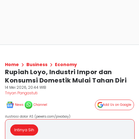
Home
Business
Economy
Rupiah Loyo, Industri Impor dan
Konsumsi Domestik Mulai Tahan Diri
14 Mei 2026, 20:44 WIB
Triyan Pangastuti
News
Channel
Add Us on Google
ilustrasi dolar AS (pexels.com/pixabay)
Intinya Sih