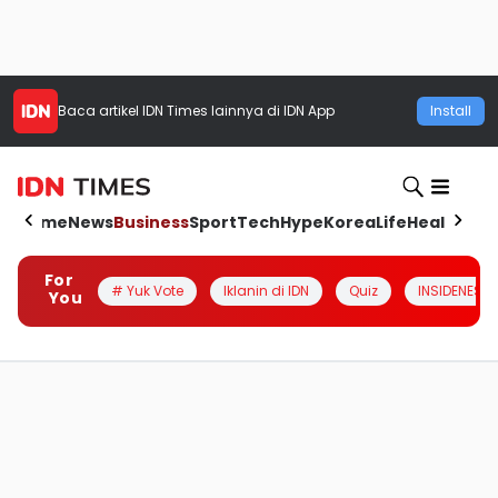
Baca artikel
IDN Times
lainnya di IDN App
Install
Home
News
Business
Sport
Tech
Hype
Korea
Life
Health
Aut
For
# Yuk Vote
Iklanin di IDN
Quiz
INSIDENESIA
You