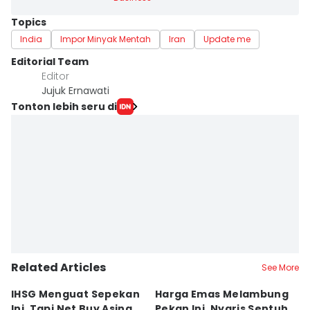
Topics
India
Impor Minyak Mentah
Iran
Update me
Editorial Team
Editor
Jujuk Ernawati
Tonton lebih seru di
Related Articles
See More
IHSG Menguat Sepekan
Harga Emas Melambung
1
Ini, Tapi Net Buy Asing
Pekan Ini, Nyaris Sentuh
B