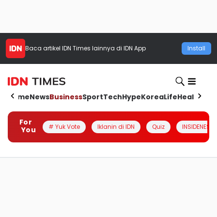
Baca artikel
IDN Times
lainnya di IDN App
Install
Home
News
Business
Sport
Tech
Hype
Korea
Life
Health
Aut
For
# Yuk Vote
Iklanin di IDN
Quiz
INSIDENESIA
You