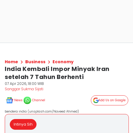
Home
Business
Economy
India Kembali Impor Minyak Iran
setelah 7 Tahun Berhenti
07 Apr 2026, 18:00 WIB
Sanggar Sukma Sijati
News
Channel
Add Us on Google
bendera india (unsplash.com/Naveed Ahmed)
Intinya Sih