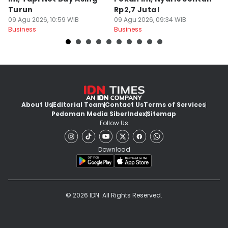
Turun
Rp2,7 Juta!
M
09 Agu 2026, 10:59 WIB
09 Agu 2026, 09:34 WIB
09
Business
Business
Bu
About Us
Editorial Team
Contact Us
Terms of Services
Pedoman Media Siber
Index
Sitemap
Follow Us
Download
© 2026 IDN. All Rights Reserved.