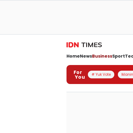
Home
News
Business
Sport
Te
For
# Yuk Vote
Iklanin
You