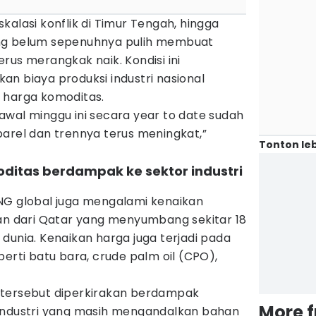
kalasi konflik di Timur Tengah, hingga
 yang belum sepenuhnya pulih membuat
rus merangkak naik. Kondisi ini
n biaya produksi industri nasional
 harga komoditas.
awal minggu ini secara year to date sudah
barel dan trennya terus meningkat,”
Tonton leb
ditas berdampak ke sektor industri
NG global juga mengalami kenaikan
kan dari Qatar yang menyumbang sekitar 18
dunia. Kenaikan harga juga terjadi pada
perti batu bara, crude palm oil (CPO),
 tersebut diperkirakan berdampak
More 
industri yang masih mengandalkan bahan