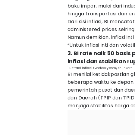
baku impor, mulai dari in
hingga transportasi dan en
Dari sisi inflasi, BI menca
administered prices seirin
Namun demikian, inflasi inti
“Untuk inflasi inti dan volat
3. BI rate naik 50 basi
inflasi dan stabilkan ru
ilustrasi inflasi (vecteezy.com/Khunkorn 
BI menilai ketidakpastian 
beberapa waktu ke depan. 
pemerintah pusat dan daera
dan Daerah (TPIP dan TPID
menjaga stabilitas harga d