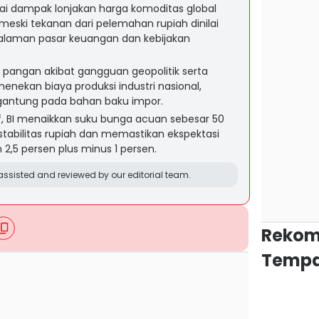
i dampak lonjakan harga komoditas global
 meski tekanan dari pelemahan rupiah dinilai
dalaman pasar keuangan dan kebijakan
 pangan akibat gangguan geopolitik serta
menekan biaya produksi industri nasional,
gantung pada bahan baku impor.
if, BI menaikkan suku bunga acuan sebesar 50
stabilitas rupiah dan memastikan ekspektasi
n 2,5 persen plus minus 1 persen.
ssisted and reviewed by our editorial team.
Rekom
Tempa