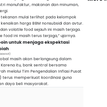
dustri manufaktur, makanan dan minuman,
ergi.
tat tekanan mulai terlihat pada kelompok
g kenaikan harga BBM nonsubsidi dan avtur.
 dan volatile food sejauh ini masih terjaga.
ile food ini masih terus terjaga,” ujarnya.
s poin untuk menjaga ekspektasi
piah
Laowisit)
global masih akan berlangsung dalam
Karena itu, bank sentral bersama
h melalui Tim Pengendalian Inflasi Pusat
) terus memperkuat koordinasi guna
an daya beli masyarakat.