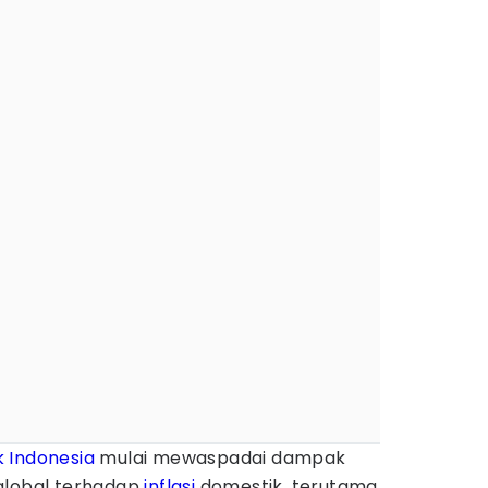
 Indonesia
mulai mewaspadai dampak
global terhadap
inflasi
domestik, terutama