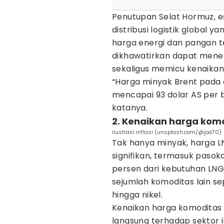
Penutupan Selat Hormuz, es
distribusi logistik global
harga energi dan pangan te
dikhawatirkan dapat meneka
sekaligus memicu kenaikan
“Harga minyak Brent pada 
mencapai 93 dolar AS per 
katanya.
2. Kenaikan harga komo
ilustrasi inflasi (unsplash.com/@joa70)
Tak hanya minyak, harga L
signifikan, termasuk paso
persen dari kebutuhan LNG 
sejumlah komoditas lain se
hingga nikel.
Kenaikan harga komoditas
langsung terhadap sektor 