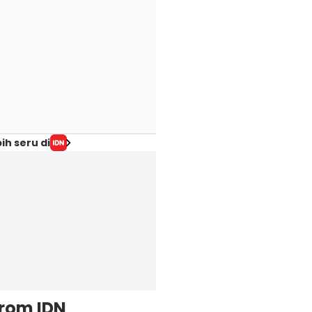
ih seru di
from IDN