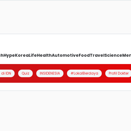
ch
Hype
Korea
Life
Health
Automotive
Food
Travel
Science
Me
 di IDN
Quiz
INSIDENESIA
#LokalBerdaya
Profil Dokter