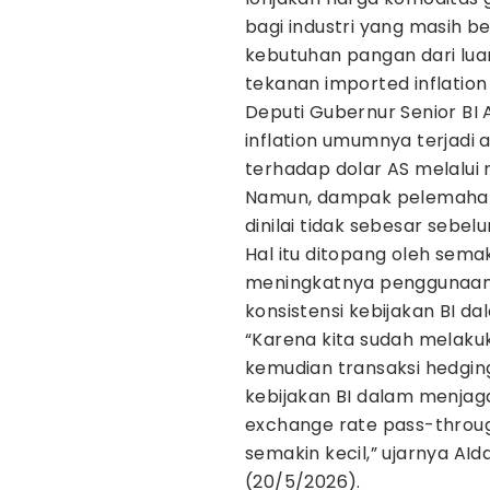
bagi industri yang masih 
kebutuhan pangan dari luar
tekanan imported inflation h
Deputi Gubernur Senior BI
inflation umumnya terjadi 
terhadap dolar AS melalui
Namun, dampak pelemahan
dinilai tidak sebesar sebel
Hal itu ditopang oleh sem
meningkatnya penggunaan i
konsistensi kebijakan BI da
“Karena kita sudah melak
kemudian transaksi hedging
kebijakan BI dalam menjaga 
exchange rate pass-throug
semakin kecil,” ujarnya AI
(20/5/2026).