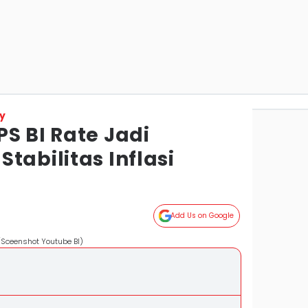
y
S BI Rate Jadi
tabilitas Inflasi
Add Us on Google
/Sceenshot Youtube BI)