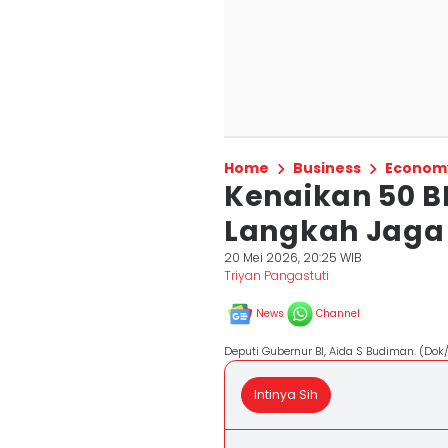
Home
Business
Econom
Kenaikan 50 BP
Langkah Jaga S
20 Mei 2026, 20:25 WIB
Triyan Pangastuti
News
Channel
Deputi Gubernur BI, Aida S Budiman. (Dok
Intinya Sih