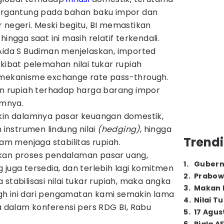
bergantung pada bahan baku impor dan
 negeri. Meski begitu, BI memastikan
ingga saat ini masih relatif terkendali.
 Aida S Budiman menjelaskan, imported
akibat pelemahan nilai tukar rupiah
 mekanisme exchange rate pass-through.
 rupiah terhadap harga barang impor
umnya.
akin dalamnya pasar keuangan domestik,
nstrumen lindung nilai
(hedging)
, hingga
Trendi
lam menjaga stabilitas rupiah.
ukan proses pendalaman pasar uang,
1
.
Gubern
 juga tersedia, dan terlebih lagi komitmen
2
.
Prabow
stabilisasi nilai tukar rupiah, maka angka
3
.
Makan B
h ini dari pengamatan kami semakin lama
4
.
Nilai T
da dalam konferensi pers RDG BI, Rabu
5
.
17 Agus