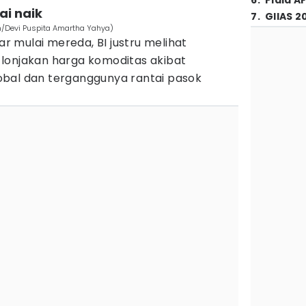
6
.
Piala A
ai naik
7
.
GIIAS 2
om/Devi Puspita Amartha Yahya)
kar mulai mereda, BI justru melihat
lonjakan harga komoditas akibat
bal dan terganggunya rantai pasok