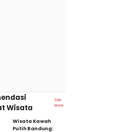
endasi
See
t Wisata
More
Wisata Kawah
Putih Bandung: