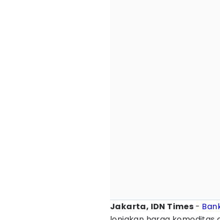
Jakarta, IDN Times
-
Bank
lonjakan harga komoditas 