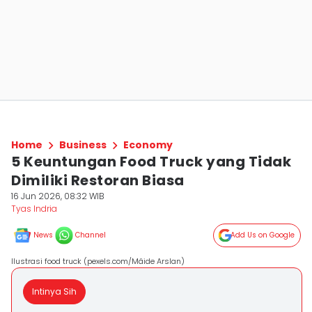
Home
Business
Economy
5 Keuntungan Food Truck yang Tidak
Dimiliki Restoran Biasa
16 Jun 2026, 08:32 WIB
Tyas Indria
News
Channel
Add Us on Google
Ilustrasi food truck (pexels.com/Mâide Arslan)
Intinya Sih