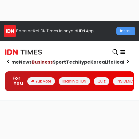
Baca artikel
IDN Times
lainnya di IDN App
Install
Home
News
Business
Sport
Tech
Hype
Korea
Life
Health
Aut
For
# Yuk Vote
Iklanin di IDN
Quiz
INSIDENESIA
You