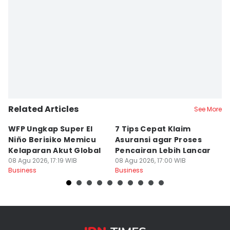
Related Articles
See More
WFP Ungkap Super El
7 Tips Cepat Klaim
E
Niño Berisiko Memicu
Asuransi agar Proses
P
Kelaparan Akut Global
Pencairan Lebih Lancar
T
08 Agu 2026, 17:19 WIB
08 Agu 2026, 17:00 WIB
08
Business
Business
Bu